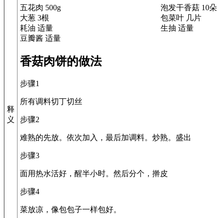
五花肉 500g
泡发干香菇 10朵
大葱 3根
包菜叶 几片
耗油 适量
生抽 适量
豆瓣酱 适量
香菇肉饼的做法
步骤1
所有调料切丁切丝
释
步骤2
义
难熟的先放。依次加入，最后加调料。炒熟。盛出
步骤3
面用热水活好，醒半小时。然后分个，擀皮
步骤4
菜放凉，像包包子一样包好。