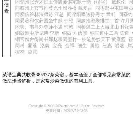
同兖州张秀才过王侍御参谋宅赋十韵（柳字） 戴叔伦
同
便
同蕲州上官节推登光州增胜楼 戴复古
同岑郎中屯田韦员
看
同庾信答林法师诗 江总
同溧阳宰送孙秀才 孟郊
同寮约
同晏著和饮薛园坐中赋 韩维
同滕推游朱绯堂二首 许月
同窦、韦寻刘尊师不遇 韩愈
同粲湛二上人游北山 释绍
铜鼓道中所见诗 李新
铜鼓 方信孺
铜官道中二首 陈造
铜官僧舍得尚书郎赵宗闵墨竹一枝笔势妙天下 黄庭坚
同科
显茗
泓骋
宝亮
合祥
细生
勇鮑
纽惠
岩羲
辉
稼林
荟霓
菜谱宝典共收录385937条菜谱，基本涵盖了全部常见家常菜的
做法步骤解析，是家常炒菜做饭的有利工具。
Copyright © 2008-2024 ettlt.com All Rights Reserved
更新时间：2026/8/7 0:08:38