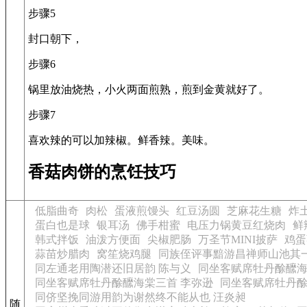
步骤5
封口朝下，
步骤6
锅里放油烧热，小火两面煎熟，煎到金黄就好了。
步骤7
喜欢辣的可以加辣椒。鲜香辣。美味。
香菇肉饼的烹饪技巧
低脂曲奇
肉松
蛋液煎馒头
红豆汤圆
芝麻花生糖
炸
蛋白也是球
银耳汤
佛手柑蜜
电压力锅黄豆红烧肉
鲜
韩式拌饭
油泼方便面
尖椒肥肠
万圣节MINI披萨
鸡蛋
蒜苗炒腊肉
窝笙烧鸡腿
同族侄评事黯游昌禅师山池其一
同左通老用陶潜还旧居韵 陈与义
同坐客赋席牡丹酴醿海
同坐客赋席牡丹酴醿海棠三首 李弥逊
同坐客赋席牡丹酴
同侪坚挽同游用韵为谢然终不能从也 汪炎昶
随