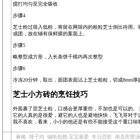
搅打均匀至完全吸收
步骤4
芝士粉过筛入低粉，将留在网筛内的粗粒芝士倒出待用。
成团，放在铺有保鲜膜的案面上。
步骤5
略整型成方形，入长条饼干模内再次整型
步骤6
冷冻20分钟，取出，面团表面沾上芝士粗粒，切成8mm厚的
芝士小方砖的烹饪技巧
外面裹了层芝士粒，口感会更厚重些，不加也是可以的。 
它的人真的是很爱，避它的人也是避地快快，飞飞哥对于
我不喜欢，看来，小小的他还是有些不能接受这个重口味
麻糍
辣子鸡
锡纸包翅-宝宝最爱
冬日恋歌
南瓜疙瘩汤