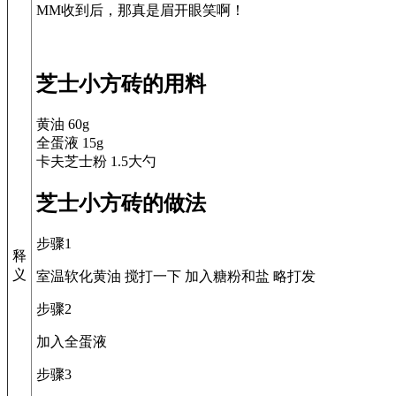
MM收到后，那真是眉开眼笑啊！
芝士小方砖的用料
黄油 60g
全蛋液 15g
卡夫芝士粉 1.5大勺
芝士小方砖的做法
步骤1
释
义
室温软化黄油 搅打一下 加入糖粉和盐 略打发
步骤2
加入全蛋液
步骤3