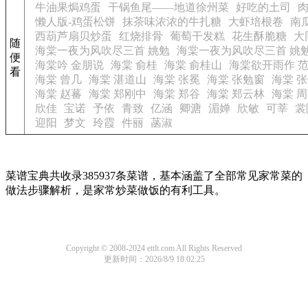
牛油果焗鸡蛋
干锅鱼尾——地道徐州菜
好吃的土司
懒人版-鸡蛋松饼
抹茶味浓浓的牛扎糖
大虾培根卷
南
西葫芦扇贝炒蛋
红烧排骨
葡萄干发糕
花生酥脆糖
大
随
海棠一夜为风吹尽三首 姚勉
海棠一夜为风吹尽三首 姚
便
海棠吟 金朋说
海棠 俞桂
海棠 俞桂山
海棠欲开雨作 
看
海棠 曾几
海棠 湛道山
海棠 张冕
海棠 张勉窗
海棠 
海棠 赵蕃
海棠 郑刚中
海棠 郑谷
海棠 郑云林
海棠 
欣佳
宝诺
予依
青致
亿涵
卿溏
湄婵
欣敏
可莘
裳
迎阳
梦文
玲霞
件丽
菡淑
菜谱宝典共收录385937条菜谱，基本涵盖了全部常见家常菜的
做法步骤解析，是家常炒菜做饭的有利工具。
Copyright © 2008-2024 ettlt.com All Rights Reserved
更新时间：2026/8/9 18:02:25