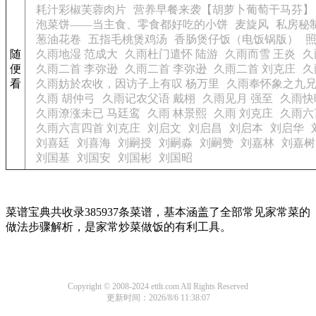
耗汁彩椒芙蓉肉片
营养早餐来袭【胡萝卜葡萄干马芬】
泡菜饼——当主食、零食都好吃的小饼
麦旋风
私房秘
葱油花卷
五指毛桃煲鸡汤
香肠煲仔饭（电饭锅版）
随
久雨地湿 范成大
久雨杜门遣怀 陆游
久雨而雪 王炎
久
便
久雨二首 李弥逊
久雨二首 李弥逊
久雨二首 刘克庄
久
看
久雨妨於农收，因访子上有叹 杨万里
久雨奉怀象之九兄
久雨 胡仲弓
久雨记农父语 戴栩
久雨见月 强至
久雨快
久雨潦涨未已 马廷鸾
久雨 林景熙
久雨 刘克庄
久雨六
久雨六言四首 刘克庄
刘启文
刘启昌
刘启本
刘启华
刘喜廷
刘喜海
刘嗣授
刘嗣淼
刘嗣赞
刘嘉林
刘嘉树
刘国基
刘国安
刘国彬
刘国昭
菜谱宝典共收录385937条菜谱，基本涵盖了全部常见家常菜的
做法步骤解析，是家常炒菜做饭的有利工具。
Copyright © 2008-2024 ettlt.com All Rights Reserved
更新时间：2026/8/6 11:38:07