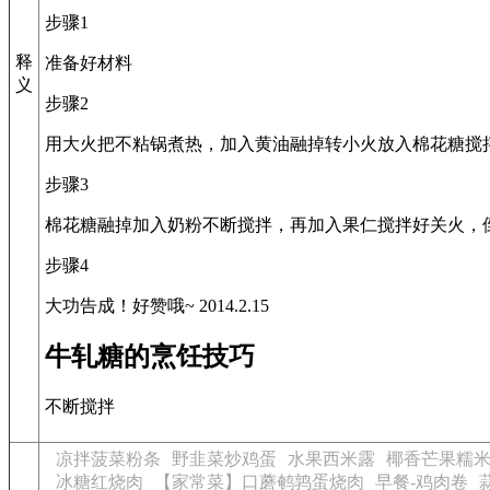
步骤1
释
准备好材料
义
步骤2
用大火把不粘锅煮热，加入黄油融掉转小火放入棉花糖搅
步骤3
棉花糖融掉加入奶粉不断搅拌，再加入果仁搅拌好关火，
步骤4
大功告成！好赞哦~ 2014.2.15
牛轧糖的烹饪技巧
不断搅拌
凉拌菠菜粉条
野韭菜炒鸡蛋
水果西米露
椰香芒果糯
冰糖红烧肉
【家常菜】口蘑鹌鹑蛋烧肉
早餐-鸡肉卷