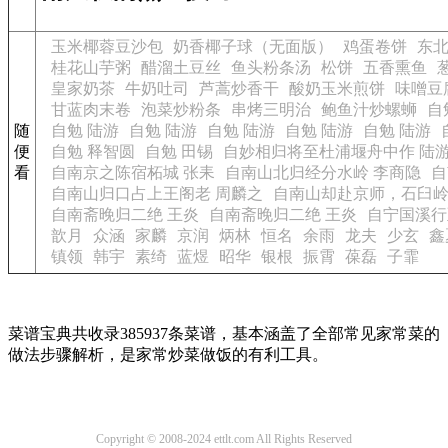
玉米椰蓉豆沙包
奶香椰子球（无面版）
鸡蛋卷饼
东
桂花山芋粥
醋溜土豆丝
鱼头粉条汤
松饼
五香熏鱼
皇家奶茶
牛奶吐司
芦蒿炒香干
酸奶玉米煎饼
味噌豆
甘蓝肉末卷
泡菜炒粉条
串烤三明治
鲍鱼汁炒螺蛳
自
随
自勉 陆游
自勉 陆游
自勉 陆游
自勉 陆游
自勉 陆游
便
自勉 释智圆
自勉 田锡
自妙相归将至杜浦堰舟中作 陆
看
自南京之陈宿柘城 张耒
自南山北归经分水岭 李商隐
自
自南山归口占上王阁老 周麟之
自南山却赴京师，石臼岭
自南斋晚归二绝 王炎
自南斋晚归二绝 王炎
自宁国溪行
歆月
众涵
家麟
京润
炳林
恒名
余雨
龙夫
少玄
鑫
镇领
韩宇
素绮
蓝煜
昭华
银根
振霄
葆磊
子霏
菜谱宝典共收录385937条菜谱，基本涵盖了全部常见家常菜的
做法步骤解析，是家常炒菜做饭的有利工具。
Copyright © 2008-2024 ettlt.com All Rights Reserved