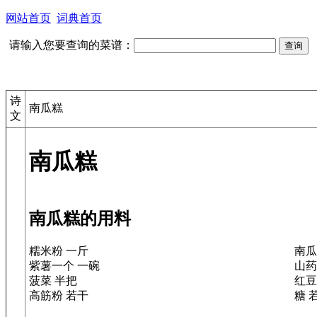
网站首页
词典首页
请输入您要查询的菜谱：
诗
南瓜糕
文
南瓜糕
南瓜糕的用料
糯米粉 一斤
南瓜
紫薯一个 一碗
山药
菠菜 半把
红豆
高筋粉 若干
糖 