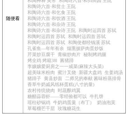
和陶神释 吴芾
和陶诗六首·和归田园 王阮
和陶诗六首·和贫士 王阮
和陶诗六首·和乞食 王阮
随便看
和陶诗六首·和饮酒 王阮
和陶诗六首·和杂诗 王阮
和陶诗六首·和杂诗 王阮
和陶时运四首 苏轼
和陶时运四首 苏轼
和陶时运四首 苏轼
和陶时运四首 苏轼
和陶使都经钱溪 苏轼
孔雀鱼—年年有余
烟熏披萨肉蛋炒饭
芹菜炒豆腐干
青椒炒肉片
秘制烤鸡腿
烤全鸡 烤箱38l
酱猪蹄
李孃孃爱厨房之一一咸菜(麻辣大头菜)
超美味米粉肉
蜜汁叉烧
新疆大盘鸡
生姜鸡汤
猪蹄子
黄县炒面
二师兄的奉献 酱味粉蒸排骨
香草牛奶戚风纸杯蛋糕(八寸的量)
农村传统烧肉
时蔬酿鸡翼
糖醋蒜蓉虾——零经验都可以
牛扎饼
瑶柱砂锅鸡
牛奶鸡蛋羹（布丁）
奶油泡芙
草莓榴芒千层
玫瑰糖花生