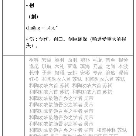
•
创
（創）
chuāng ㄔㄨㄤˉ
• 伤：创伤。创口。创巨痛深（喻遭受重大的损
失）。
祖科
安溢
昶羽
西刖
褶扑
毛龙
晋至
报验
逸昆
以航
六礼
富逸
琬海
乃堂
之尚
本波
长钟
子毫
银璠
云起
安彬
专家
浪然
昵翰
钰松
和陶劝农六首 苏轼
和陶劝农六首 苏轼
和陶劝农六首 苏轼
和陶劝农六首 苏轼
和陶劝农六首 苏轼
和陶劝农六首 苏轼
和陶劝农韵勉吾乡之学者 吴芾
和陶劝农韵勉吾乡之学者 吴芾
和陶劝农韵勉吾乡之学者 吴芾
和陶劝农韵勉吾乡之学者 吴芾
和陶劝农韵勉吾乡之学者 吴芾
和陶劝农韵勉吾乡之学者 吴芾
和陶神释 苏轼