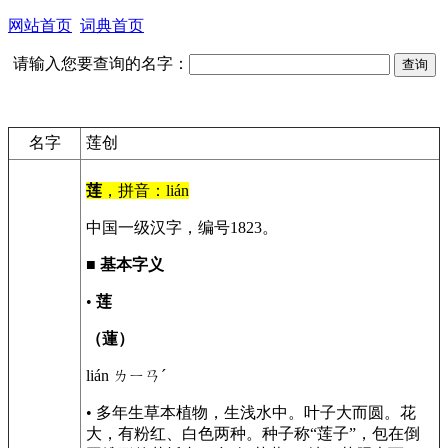
网站首页
词典首页
请输入您要查询的名字：
名字
莲创
莲
，拼音：lián
中国一级汉字，编号1823。
■
基本字义
•
莲
（蓮）
lián ㄌㄧㄢˊ
• 多年生草本植物，生浅水中。叶子大而圆。花
大，有粉红、白色两种。种子称“莲子”，包在倒