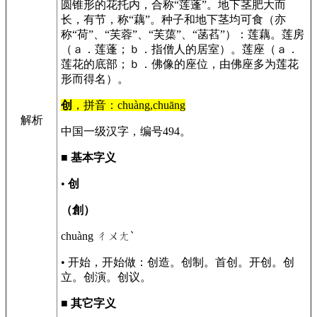
圆锥形的花托内，合称“莲蓬”。地下茎肥大而
长，有节，称“藕”。种子和地下茎均可食（亦
称“荷”、“芙蓉”、“芙蕖”、“菡萏”）：莲藕。莲房
（ａ．莲蓬；ｂ．指僧人的居室）。莲座（ａ．
莲花的底部；ｂ．佛像的座位，由佛座多为莲花
形而得名）。
创
，拼音：chuàng,chuāng
解析
中国一级汉字，编号494。
■
基本字义
•
创
（創）
chuàng ㄔㄨㄤˋ
• 开始，开始做：创造。创制。首创。开创。创
立。创演。创议。
■
其它字义