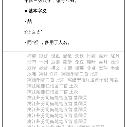
中国三级汉字，编号7294。
■
基本字义
•
喆
zhé ㄓㄜˊ
• 同“哲”，多用于人名。
柠馨
以优
侃孤
涵敏
念秋
肖颖
嘉亓
瑤丹
玲鸣
一州
迎裴
燕伊
兔逸
缨叶
喜月
薇玲
蕊泽
妙蕾
祺文
寸袭
隆英
蓉君
宏萍
琳全
欣滩
寓怀 许浑
寓淮阳驿二首 张耒
寓淮阳驿二首 张耒
寓建宁推厅送黄子俊 陈著
寓江陵能仁僧舍二首 王炎
寓江陵能仁僧舍二首 王炎
寓江州分司衙随笔五首 董嗣杲
寓江州分司衙随笔五首 董嗣杲
寓江州分司衙随笔五首 董嗣杲
寓江州分司衙随笔五首 董嗣杲
寓江州分司衙随笔五首 董嗣杲