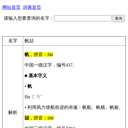
网站首页
词典首页
请输入您要查询的名字：
名字
帆喆
帆
，拼音：fān
中国一级汉字，编号437。
■
基本字义
•
帆
fān ㄈㄢˉ
• 利用风力使船前进的布篷：帆船。帆樯。帆板。
解析
喆
，拼音：zhé