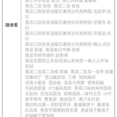
寓江州李使君 黄滔
寓江州西城 董嗣杲
寓京二首 俞桂
寓京二首 俞桂
寓京口四首答汤菊庄兼简分司郑料院·北固亭 武
衍
寓京口四首答汤菊庄兼简分司郑料院·甘露寺 武
随便看
衍
寓京口四首答汤菊庄兼简分司郑料院·月观远 武
衍
寓京口四首答汤菊庄兼简分司郑料院·鹘山 武衍
寓居 陈藻
寓居春日书事 张耒
寓居等慈寺感怀 赵善傅
寓居定惠院之东杂花满山有海棠一株土人不知
苏轼
寓居二首其二东楼 苏辙
寓居二首其一东亭 苏辙
宫爆鸡丁
雪山酸奶冻
三香
清炖藕排
清蒸小黄鱼
蛋炒饭
清蒸大闸蟹
香辣剁椒
牛奶鸡蛋羹
6寸戚风蛋糕
香蕉口味的海绵蛋糕
豆豉鸡
皇冠花面包
慕斯蛋糕---海洋之恋（6寸
家常寿司
蟹黄面
微波茄子
酱汁金针菇
偶尔吃点素～清炒莴苣丝
蔓越莓饼干
酸菜鱼
白花鱼
香蕉芋圆椰奶西米露
虎皮辣子酱茄子
砂锅梭子蟹海鲜