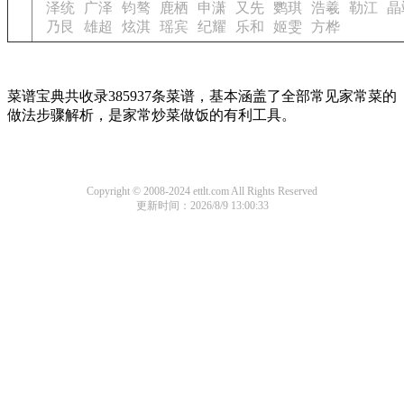
泽统
广泽
钧骜
鹿栖
申潇
又先
鹦琪
浩羲
勒江
晶
乃艮
雄超
炫淇
瑶宾
纪耀
乐和
姬雯
方桦
菜谱宝典共收录385937条菜谱，基本涵盖了全部常见家常菜的
做法步骤解析，是家常炒菜做饭的有利工具。
Copyright © 2008-2024 ettlt.com All Rights Reserved
更新时间：2026/8/9 13:00:33