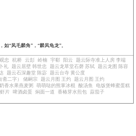
如“凤毛麟角”，“麟凤龟龙”。
观忠
杭桥
云彭
岭楠
宇郗
阳云
题云际寺准上人房 李端
卜礼
题云居壁 韩世忠
题云龙草堂石磬 苏轼
题云龙图 陈容
达
题云石深趣堂 陈宓
题云台寺 黄公度
衙斋二字） 储嗣宗
题云月图 王灼
题云月图 王灼
奶香水果燕麦粥
萌萌哒的熊掌冰棍
酸汤鱼
电饭煲蜂蜜蛋糕
虾片
啤酒卤蛋
焖面一道
香椿芽水煎包
蒜茄子