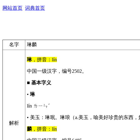
网站首页
词典首页
名字
琳麟
琳
，拼音：lín
中国一级汉字，编号2502。
■
基本字义
•
琳
lín ㄌㄧㄣˊ
• 美玉：琳珉。琳琅（a.美玉，喻美好珍贵的东西，
解析
麟
，拼音：lín