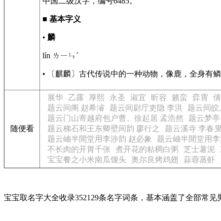
中国二级汉字，编号6485。
■
基本字义
•
麟
lín ㄌㄧㄣˊ
• 〔麒麟〕古代传说中的一种动物，像鹿，全身有鳞
展华
乙露
厚熙
永圣
淑宜
昕容
籁蛮
弈霄
倩
题云间阁 赵希濬
题云间尉厅吏隐 李洪
题云间皎
题云门山寄越府包户曹、徐起居 孟浩然
题云梦亭
随便看
题云梯石和王东卿壁间韵 廖行之
题云溪寺 李春
题云岫半閒堂用李涉韵 赵必象
题云岫半閒堂用李
不长肉的开胃千张
煮开花的粘稠白粥
芝士薯泥
宝宝餐之小米南瓜馒头
奥尔良烤鸡翅
蒜蓉蒸虾
宝宝取名字大全收录352129条名字词条，基本涵盖了全部常