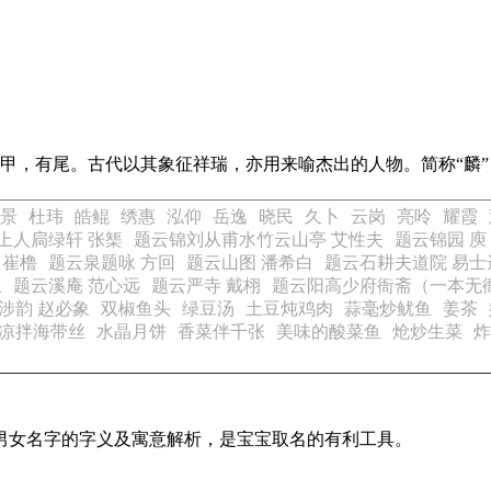
甲，有尾。古代以其象征祥瑞，亦用来喻杰出的人物。简称“麟”，
景
杜玮
皓鲲
绣惠
泓仰
岳逸
晓民
久卜
云岗
亮呤
耀霞
上人扃绿轩 张榘
题云锦刘从甫水竹云山亭 艾性夫
题云锦园 庾
 崔橹
题云泉题咏 方回
题云山图 潘希白
题云石耕夫道院 易士
叟
题云溪庵 范心远
题云严寺 戴栩
题云阳高少府衙斋（一本无
涉韵 赵必象
双椒鱼头
绿豆汤
土豆炖鸡肉
蒜毫炒鱿鱼
姜茶
凉拌海带丝
水晶月饼
香菜伴千张
美味的酸菜鱼
炝炒生菜
炸
见男女名字的字义及寓意解析，是宝宝取名的有利工具。