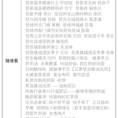
登谢屐亭赠谢行之 叶绍翁
登新安五岭 程炎子
登新城县楼赠蔡明府 方干
登新岭 戴表元
登新平楼 李白
登信州灵山阁跨鹤台 徐玑
登兴国寺楼 贺铸
登兴元城观烽火 唐彦谦
登雄州北门楼 蒋概
登雄州城楼 苏颂
登雄州南门偶书呈知府张皇城 陈襄
登秀山至半而还有怀宾旸 方回
登徐孺子亭 李吕
登许昌城望西湖 梅尧臣
登宣城郡楼仰谢公 吴龙翰
登悬瓠城感吴季子 王珪
登悬瓠城感吴李事 张耒
登玄畅楼诗 沈约
香甜软糯小南瓜、健康早点
随便看
罗宋汤
水果酵素
玲姐炒饭
西红柿炒鸡蛋
自制酸辣粉
腊肠佛手瓜【豆果箐选酱油试用】
火腿葱香蛋饼
黄金寿司
腐竹甜汤
私房自制担担面
松饼
菁选酱油试用——油焖茭白
纯食疗暴瘦35斤减肥记——解馋零嘴饮料篇
酸奶紫薯球
桂圆枸杞红枣茶
乐乐自家菜--肉片炒平菇
快手布丁
土豆烧肉
早餐
萌萌哒小刺猬馒头（新手发面详细过程）
鸡蛋竹升面
水煮肉片