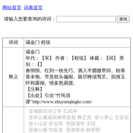
网站首页
词典首页
请输入您要查询的诗词：
诗词
谒金门 程垓
谒金门
年代：【宋】 作者：【程垓】 体裁：【词】 类
别：【】
春悄悄。红到一枝先巧。酒入半腮微带卯。粉寒
释义
香未饱。芳意枝头偏闹。困尽蜂须莺爪。拟倩玉
纤和露拗。情多愁易搅。
【注释】
【出处】引自"竹筠清
课"http://www.zhuyunqingke.com/
登湘阴北寺江亭 孔武仲
登祥云庵谒东林明首座 释正觉
登小茅公 王安石
登小山谷 舒岳祥
登挟溪亭 王铚
登谢公楼 邹应龙
登谢客岩 林景熙