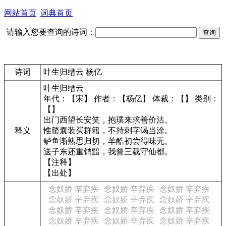
网站首页
词典首页
请输入您要查询的诗词：
诗词
叶生归缙云 杨亿
叶生归缙云
年代：【宋】 作者：【杨亿】 体裁：【】 类别：
【】
出门西望长安笑，抱璞来求善价沽。
释义
惟罄囊装买群籍，不持刺字谒当涂。
鲈鱼渐熟思归切，羊酷初尝得味无。
送子东还重销黯，我曾三载守仙都。
【注释】
【出处】
念奴娇 辛弃疾
念奴娇 辛弃疾
念奴娇 辛弃疾
念奴娇 辛弃疾
念奴娇 辛弃疾
念奴娇 辛弃疾
念奴娇 辛弃疾
念奴娇 辛弃疾
念奴娇 辛弃疾
念奴娇 辛弃疾
念奴娇 辛弃疾
念奴娇 辛弃疾