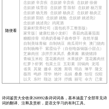
念奴娇 辛弃疾
念奴娇 辛弃疾
念奴娇 徐俯
念奴娇 续雪谷
念奴娇 雪 陈郁
念奴娇 杨万里
念奴娇 杨无咎
念奴娇 杨炎正
念奴娇 杨炎正
念奴娇 阳枋
念奴娇 姚勉
念奴娇 姚述尧2
念奴娇 姚述尧2
鸡尾酒
亚麻籽营养吐司（面包机手工整形版）
随便看
家常版〖健康红烧小龙虾〗
香菇肉蔬蕃茄面
糖醋排骨
经典奶香榛子曲奇饼干
孜然羊腿
自制美味青椒
自制纳豆
南瓜荷叶夹
澳门烧肉
自制杨梅干
紫霞仙子（自创电饭锅版小甜点）
芝麻肉丝
凉拌芥末凤爪
桑果酱
酱烧猪蹄
青椒玉米粒
莲花酱肉丝
水果披萨
莲花酱肉丝
红萝卜虾粥
包菜土豆
五彩素
回锅肉
龙瑶
省美
其黛
姗卓
祝雅
斯萌
明垚
琳平
隆文
薇而
鸣婷
理华
艳叶
岳娟
桑桑
怡瑄
倪暄
以天
东叶
颐达
波洋
抒娥
丽宅
伞方
已童
诗词鉴赏大全收录268992条诗词词条，基本涵盖了全部常见诗
词的翻译、注释及赏析，是语文学习的有利工具。