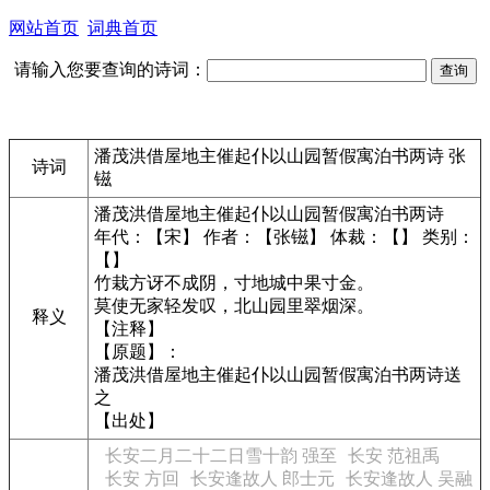
网站首页
词典首页
请输入您要查询的诗词：
潘茂洪借屋地主催起仆以山园暂假寓泊书两诗 张
诗词
镃
潘茂洪借屋地主催起仆以山园暂假寓泊书两诗
年代：【宋】 作者：【张镃】 体裁：【】 类别：
【】
竹栽方讶不成阴，寸地城中果寸金。
莫使无家轻发叹，北山园里翠烟深。
释义
【注释】
【原题】：
潘茂洪借屋地主催起仆以山园暂假寓泊书两诗送
之
【出处】
长安二月二十二日雪十韵 强至
长安 范祖禹
长安 方回
长安逢故人 郎士元
长安逢故人 吴融