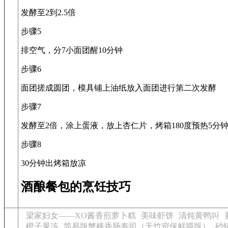
发酵至2到2.5倍
步骤5
排空气，分7小面团醒10分钟
步骤6
面团搓成圆团，模具铺上油纸放入面团进行第二次发酵
步骤7
发酵至2倍，涂上蛋液，放上杏仁片，烤箱180度预热5分钟
步骤8
30分钟出烤箱放凉
酒酿餐包的烹饪技巧
梁家妇女——XO酱香煎萝卜糕
美味虾饼
清炖黄鸭叫
橙子果冻
简易版蟹棒香肠寿司（无竹帘保鲜膜版）
砂