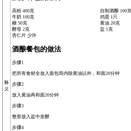
高粉 400克
自制酒酿 100
牛奶 100克
鸡蛋 1只
糖 50克
黄油 20克
酵母 2克
盐 1克
杏仁片 少许
酒酿餐包的做法
步骤1
把所有食材全放入面包筒内除黄油以外，和面20分钟
释
步骤2
义
放入黄油再和面20分钟
步骤3
整形放入盆中发酵
步骤4