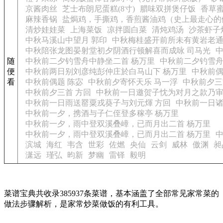
京酱肉丝
芝士布朗尼蛋糕(8寸)
腊味双拼煲仔饭
香草
麻辣香锅
盐焗鸡，手撕鸡，香煎酱油鸡（史上最走心的
清炒娃娃菜
上海菜饭
凉拌圆白菜
清炖鸡汤
沙茶虾子
中秋马溪山中望月 郭印
中秋梅桂盛开前所未有黄岩老通
中秋陪张龙图晏射堂初夕阴酒行顿解喜而成咏 司马光
中
随
中秋前二夕钓雪舟中静坐二首 杨万里
中秋前二夕钓雪舟
便
中秋前两日别刘彦纯彭仲庄於白马山下 杨万里
中秋前偶
看
中秋前偶题 陈宓
中秋前夕寄怀天乐 马一浮
中秋前夕三
中秋前夕三首 方回
中秋前一日邀贺子忱为对月之款乃审
中秋前一日雨送罂粟戎葵子与刘元煇 方回
中秋前一日诸
中秋前一夕，携酒与子仁侄登多稼亭 杨万里
中秋前一夕，雨中登双溪叠嶂，已而月出二首 杨万里
中秋前一夕，雨中登双溪叠嶂，已而月出二首 杨万里
中
滨城
海红
韦含
世彩
佐燃
央仙
云剑
威林
傲渊
昶
潇远
瑾弘
昀新
梦幽
雷铎
毅明
菜谱宝典共收录385937条菜谱，基本涵盖了全部常见家常菜的
做法步骤解析，是家常炒菜做饭的有利工具。