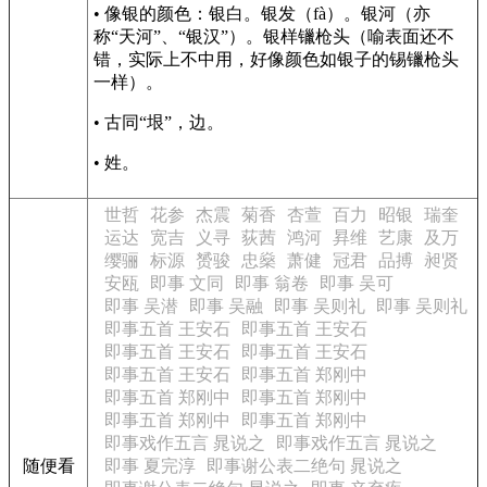
• 像银的颜色：银白。银发（fà）。银河（亦
称“天河”、“银汉”）。银样镴枪头（喻表面还不
错，实际上不中用，好像颜色如银子的锡镴枪头
一样）。
• 古同“垠”，边。
• 姓。
世哲
花参
杰震
菊香
杏萱
百力
昭银
瑞奎
运达
宽吉
义寻
荻茜
鸿河
昪维
艺康
及万
缨骊
标源
赟骏
忠燊
萧健
冠君
品搏
昶贤
安瓯
即事 文同
即事 翁卷
即事 吴可
即事 吴潜
即事 吴融
即事 吴则礼
即事 吴则礼
即事五首 王安石
即事五首 王安石
即事五首 王安石
即事五首 王安石
即事五首 王安石
即事五首 郑刚中
即事五首 郑刚中
即事五首 郑刚中
即事五首 郑刚中
即事五首 郑刚中
即事戏作五言 晁说之
即事戏作五言 晁说之
随便看
即事 夏完淳
即事谢公表二绝句 晁说之