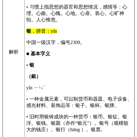
• 习惯上指思想的器官和思想情况，感情等：心
理。心曲。心魄。心地。心扉。衷心。心旷神
怡。人心惟危。
银
，拼音：yín
中国一级汉字，编号2309。
解析
■
基本字义
•
银
（銀）
yín ㄧㄣˊ
• 一种金属元素，可以制货币和器皿、电子设备、
感光材料、装饰品等：银子。银杯。银牌。
• 旧时用银铸成块的一种货币：银币。银锭。银
洋。银钱。银圆（亦作“银元”）。银号（规模较
大的钱庄）。银行（hāng ）。银票。