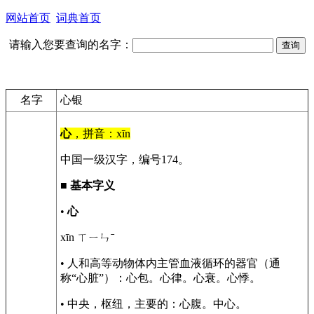
网站首页
词典首页
请输入您要查询的名字：
名字
心银
心
，拼音：xīn
中国一级汉字，编号174。
■
基本字义
•
心
xīn ㄒㄧㄣˉ
• 人和高等动物体内主管血液循环的器官（通
称“心脏”）：心包。心律。心衰。心悸。
• 中央，枢纽，主要的：心腹。中心。