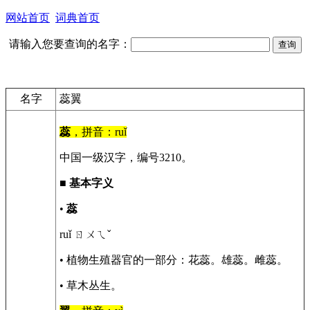
网站首页
词典首页
请输入您要查询的名字：
名字
蕊翼
蕊
，拼音：ruǐ
中国一级汉字，编号3210。
■
基本字义
•
蕊
ruǐ ㄖㄨㄟˇ
• 植物生殖器官的一部分：花蕊。雄蕊。雌蕊。
• 草木丛生。