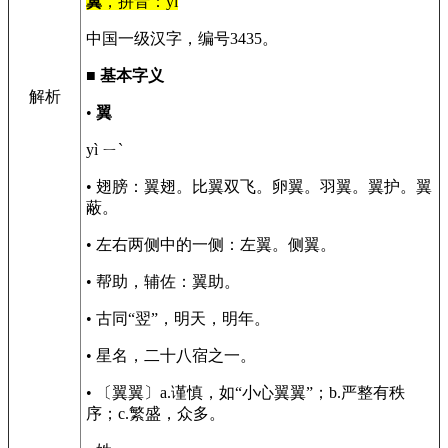
翼
，拼音：yì
中国一级汉字，编号3435。
■
基本字义
解析
•
翼
yì ㄧˋ
• 翅膀：翼翅。比翼双飞。卵翼。羽翼。翼护。翼
蔽。
• 左右两侧中的一侧：左翼。侧翼。
• 帮助，辅佐：翼助。
• 古同“翌”，明天，明年。
• 星名，二十八宿之一。
• 〔翼翼〕a.谨慎，如“小心翼翼”；b.严整有秩
序；c.繁盛，众多。