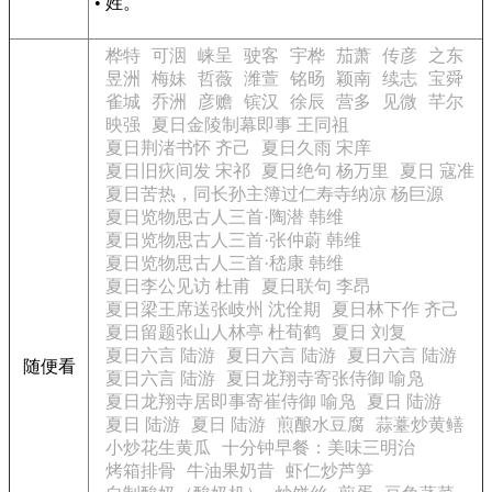
• 姓。
桦特
可洇
崃呈
驶客
宇桦
茄萧
传彦
之东
昱洲
梅妹
哲薇
潍萱
铭旸
颖南
续志
宝舜
雀城
乔洲
彦赡
镔汉
徐辰
营多
见微
芊尔
映强
夏日金陵制幕即事 王同祖
夏日荆渚书怀 齐己
夏日久雨 宋庠
夏日旧疢间发 宋祁
夏日绝句 杨万里
夏日 寇准
夏日苦热，同长孙主簿过仁寿寺纳凉 杨巨源
夏日览物思古人三首·陶潜 韩维
夏日览物思古人三首·张仲蔚 韩维
夏日览物思古人三首·嵇康 韩维
夏日李公见访 杜甫
夏日联句 李昂
夏日梁王席送张岐州 沈佺期
夏日林下作 齐己
夏日留题张山人林亭 杜荀鹤
夏日 刘复
夏日六言 陆游
夏日六言 陆游
夏日六言 陆游
随便看
夏日六言 陆游
夏日龙翔寺寄张侍御 喻凫
夏日龙翔寺居即事寄崔侍御 喻凫
夏日 陆游
夏日 陆游
夏日 陆游
煎酿水豆腐
蒜薹炒黄鳝
小炒花生黄瓜
十分钟早餐：美味三明治
烤箱排骨
牛油果奶昔
虾仁炒芦笋