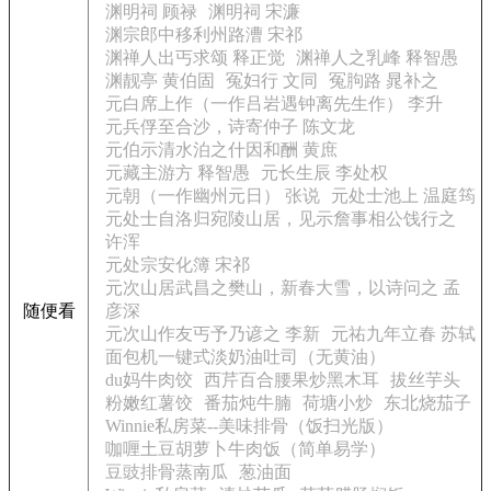
渊明祠 顾禄
渊明祠 宋濂
渊宗郎中移利州路漕 宋祁
渊禅人出丐求颂 释正觉
渊禅人之乳峰 释智愚
渊靓亭 黄伯固
冤妇行 文同
冤胊路 晁补之
元白席上作（一作吕岩遇钟离先生作） 李升
元兵俘至合沙，诗寄仲子 陈文龙
元伯示清水泊之什因和酬 黄庶
元藏主游方 释智愚
元长生辰 李处权
元朝（一作幽州元日） 张说
元处士池上 温庭筠
元处士自洛归宛陵山居，见示詹事相公饯行之
许浑
元处宗安化簿 宋祁
元次山居武昌之樊山，新春大雪，以诗问之 孟
随便看
彦深
元次山作友丐予乃谚之 李新
元祐九年立春 苏轼
面包机一键式淡奶油吐司（无黄油）
du妈牛肉饺
西芹百合腰果炒黑木耳
拔丝芋头
粉嫩红薯饺
番茄炖牛腩
荷塘小炒
东北烧茄子
Winnie私房菜--美味排骨（饭扫光版）
咖喱土豆胡萝卜牛肉饭（简单易学）
豆豉排骨蒸南瓜
葱油面