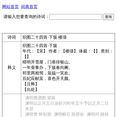
网站首页
词典首页
请输入您要查询的诗词：
诗词
织图二十四首·下簇 楼璹
织图二十四首·下簇
年代：【宋】 作者：【楼璹】 体裁：【】 类别：
【】
晴明开雪屋，门巷排银山。
释义
一年蚕事办，下簇春向阑。
邻里两相驾，翁媪一笑欢。
后妃应献茧，喜色开天颜。
【注释】
【出处】
渊明携酒图 梁栋
渊明以正月五日游斜川时年五十予以正月二日
朱翌
渊明赞 释智朋
渊明醉石 陈舜俞
渊明祠 顾禄