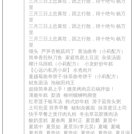
三月三日上忠襄坟，因之行散，得十绝句 杨万
里
三月三日上忠襄坟，因之行散，得十绝句 杨万
里
三月三日上忠襄坟，因之行散，得十绝句 杨万
里
三月三日上忠襄坟，因之行散，得十绝句 杨万
里
馒头
芦笋杏鲍菇鸡丁
黄油曲奇（小莉配方）
简单香煎秋刀鱼
家庭简易土豆泥
杂菜汤圆
椰汁马蹄糕（小莉配方）
小龙虾炒年糕
【心远の私房小厨】 水煮肉片
蔓越莓曲奇饼干/抹茶曲奇饼干（小莉配方）
鱿鱼面汤
泡椒田鸡王
超级简单易上手！媲美烤肉店石锅拌饭！
薄脆年糕
梨酒
柳州螺蛳鸭脚煲
红枣莲子银耳汤
韩式炒年糕
滑子菇骨头粥
土司煎蛋 营养早餐
秘制杂酱面
抹茶蜜豆土司
快手早餐之煲仔肉丸粉
冬虫草花胶痩肉汤
酸奶蛋糕
夏春阁
夏时正
夏晋麟
夏晨中
夏晨中
夏景如
夏景宗(李元昊)
夏曦
夏曦
夏书章
夏曾佑
夏曾佑
夏曾佑
夏曾佑
夏月润