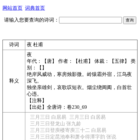
网站首页
词典首页
请输入您要查询的诗词：
诗词
夜 杜甫
夜
年代：【唐】 作者：【杜甫】 体裁：【五律】 类
别：【】
绝岸风威动，寒房烛影微。岭猿霜外宿，江鸟夜
释义
深飞。
独坐亲雄剑，哀歌叹短衣。烟尘绕阊阖，白首壮
心违。
【注释】
【出处】全唐诗：卷230_69
三月三日 白居易
三月三日 白居易
三月三日登龙山 张九龄
三月三日登庾楼寄庾三十二 白居易
三月三日定昆池奉和萧令得潭字韵 张说