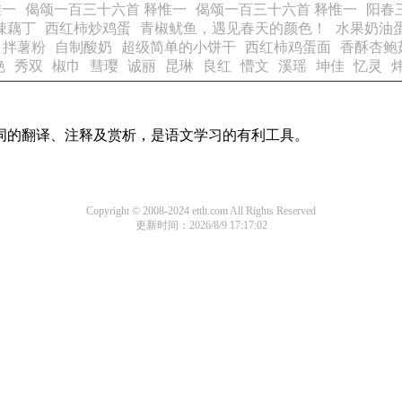
惟一
偈颂一百三十六首 释惟一
偈颂一百三十六首 释惟一
阳春
辣藕丁
西红柿炒鸡蛋
青椒鱿鱼，遇见春天的颜色！
水果奶油
拌薯粉
自制酸奶
超级简单的小饼干
西红柿鸡蛋面
香酥杏鲍
艳
秀双
椒巾
彗璎
诚丽
昆琳
良红
懵文
溪瑶
坤佳
忆灵
诗词的翻译、注释及赏析，是语文学习的有利工具。
Copyright © 2008-2024 ettlt.com All Rights Reserved
更新时间：2026/8/9 17:17:02