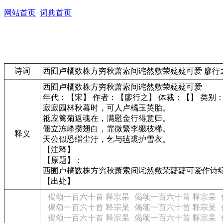
网站首页
词典首页
诗词
西囿卢橘数株方穷秋萧索间诧然敷荣薿薿可爱 廖行
西囿卢橘数株方穷秋萧索间诧然敷荣薿薿可爱
年代：【宋】 作者：【廖行之】 体裁：【】 类别
寂寂园林秋暮时，可人卢橘玉英胎。
祗应篱菊返魂在，满慰金行得意归。
僵立冻峰攒翅白，霏微繁李缀枝稀。
释义
天公似恐缁尘汙，乞与毡裘护雪衣。
【注释】
【原题】：
西囿卢橘数株方穷秋萧索间诧然敷荣薿薿可爱作诗
【出处】
偈颂一百六十首 释宗杲
偈颂一百六十首 释宗杲
偈颂一百六十首 释宗杲
偈颂一百六十首 释宗杲
偈颂一百六十首 释宗杲
偈颂一百六十首 释宗杲