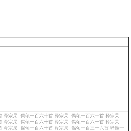
首 释宗杲
偈颂一百六十首 释宗杲
偈颂一百六十首 释宗杲
首 释宗杲
偈颂一百六十首 释宗杲
偈颂一百六十首 释宗杲
首 释宗杲
偈颂一百六十首 释宗杲
偈颂一百三十六首 释惟一