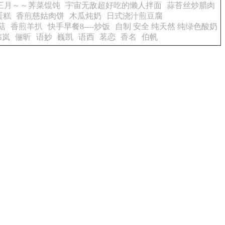
三月～～荠菜馄饨
宇宙无敌超好吃的懒人拌面
蒜苔丝炒腊肉
蛋糕
香煎慈姑肉饼
木瓜炖奶
日式浇汁煎豆腐
菇
香煎羊扒
快手早餐8----炒饭
自制 安全 纯天然 纯绿色酸奶
炜岚
俪昕
语妙
巍凯
语西
茗恋
香名
伯帆