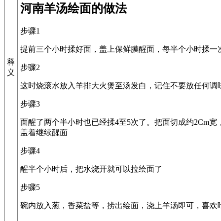
河南羊汤绘面的做法
步骤1
提前三个小时揉好面，盖上保鲜膜醒面，每半个小时揉一
释
步骤2
义
这时烧滚水放入羊排大火煲至汤发白，记住不要放任何调
步骤3
面醒了两个半小时也已经揉4至5次了。把面切成约2Cm宽，
盖着继续醒面
步骤4
醒半个小时后，把水烧开就可以拉绘面了
步骤5
碗内放入葱，香菜盐等，捞出绘面，浇上羊汤即可，喜欢