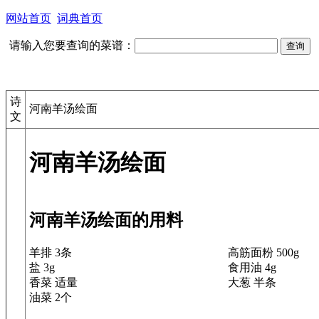
网站首页
词典首页
请输入您要查询的菜谱：
诗
河南羊汤绘面
文
河南羊汤绘面
河南羊汤绘面的用料
羊排 3条
高筋面粉 500g
盐 3g
食用油 4g
香菜 适量
大葱 半条
油菜 2个