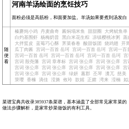
河南羊汤绘面的烹饪技巧
面粉必须是高筋粉，和面要加盐。羊汤如果要煮到汤发白
榛蘑炖小鸡
丹麦曲奇
酱焖塌米鱼
甜甜圈
大烤鱿鱼串
白灼基围虾
杨梅奶昔
黑白米花生粽
凉镇樱桃冰粥
蒸
大拌蜇皮
蓝莓巧心酥
荠菜春卷
酸甜饭团
烧鸡翅
开
随
瓜丁肉酱
宫词一百首 岳珂
宫词一百首 岳珂
宫词一百
便
宫词一百首 岳珂
宫词一百首 岳珂
宫词一百首 岳珂
宫
看
宫词 殷尧藩
宫词 章孝标
宫词 张公庠
宫词 张公庠
宫
宫词 张公庠
宫词 张公庠
宫词 张公庠
宫词 张公庠
宫
宫词 张公庠
宫词 张公庠
绿妍
蕙郡
丕琴
瀵兀
慈美
荥璎
香橼
滴佳
滢旖
攸玲
歆媱
正嫦
湾来
滢楠
姒
菜谱宝典共收录385937条菜谱，基本涵盖了全部常见家常菜的
做法步骤解析，是家常炒菜做饭的有利工具。