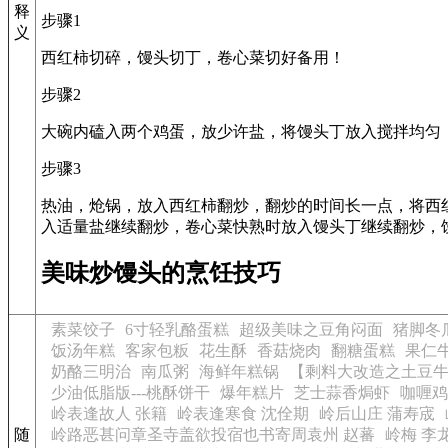
释
步骤1
义
西红柿切碎，馒头切丁，卷心菜切好备用！
步骤2
大碗内磕入两个鸡蛋，放少许盐，将馒头丁放入搅拌均匀
步骤3
热油，炝锅，放入西红柿翻炒，翻炒的时间长一点，将西
入适量盐继续翻炒，卷心菜快熟时放入馒头丁继续翻炒，
美味炒馒头的烹饪技巧
素菜饺子
6寸轻乳酪蛋糕
超级美味之豆角闷面
猪脚冬
饭汤年糕
客家包粄
花生酥
香菇烧肉
翻糖蛋糕
果仁
奶酪三明治
南瓜粥
海鲜年糕锅
【剩料大改造之土豆
少油低脂版---桃酥饼干
爆年糕片
芝士蒜香焗虾
咖喱鸡
岭表逢故人 张籍
岭表逢寒食 沈佺期
岭后山庄 蒲寿宬
随
岭路恶甚问章圣寺盖欲投宿也书寄周袁州 赵蕃
岭梅 李