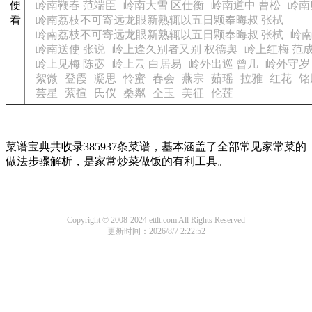
便
岭南鞭春 范端臣
岭南大雪 区仕衡
岭南道中 曹松
岭南
看
岭南荔枝不可寄远龙眼新熟辄以五日颗奉晦叔 张栻
岭南荔枝不可寄远龙眼新熟辄以五日颗奉晦叔 张栻
岭南
岭南送使 张说
岭上逢久别者又别 权德舆
岭上红梅 范
岭上见梅 陈宓
岭上云 白居易
岭外出巡 曾几
岭外守岁
絮微
登霞
凝思
怜蜜
春会
燕宗
茹瑶
拉雅
红花
铭
芸星
萦揎
氏仪
桑粼
仝玉
美征
伦莲
菜谱宝典共收录385937条菜谱，基本涵盖了全部常见家常菜的
做法步骤解析，是家常炒菜做饭的有利工具。
Copyright © 2008-2024 ettlt.com All Rights Reserved
更新时间：2026/8/7 2:22:52