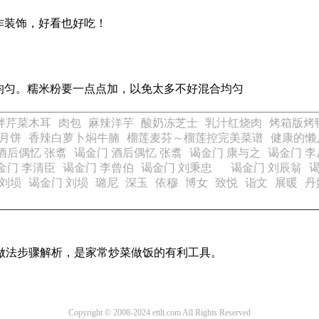
作装饰，好看也好吃！
均匀。糯米粉要一点点加，以免太多不好混合均匀
拌芹菜木耳
肉包
麻辣洋芋
酸奶冻芝士
乳汁红烧肉
烤箱版烤
月饼
香辣白萝卜焖牛腩
榴莲麦芬～榴莲控完美菜谱
健康的懒
酒后偶忆 张翥
谒金门 酒后偶忆 张翥
谒金门 康与之
谒金门 李
金门 李清臣
谒金门 李曾伯
谒金门 刘秉忠
谒金门 刘辰翁
 刘埙
谒金门 刘埙
璐尼
深玉
依穆
博女
致悦
诣文
展暖
丹
的做法步骤解析，是家常炒菜做饭的有利工具。
Copyright © 2008-2024 ettlt.com All Rights Reserved