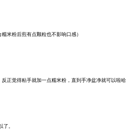
）
合糯米粉后煎有点颗粒也不影响口感）
揉，反正觉得粘手就加一点糯米粉，直到手净盆净就可以啦哈
以了。