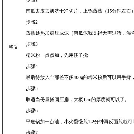
南瓜去皮去瓤洗干净切片，上锅蒸熟（15分钟左右
步骤2
蒸熟趁热加糖压成泥（南瓜泥我觉得无需过筛，混
步骤3
释义
糯米粉一点点加，先用筷子搅
步骤4
最后待放入全部差不多400g的糯米粉后可以用手
步骤5
取适当份量搓圆压扁，大概1cm的厚度就可以了。
步骤6
平底锅加一点油，小火慢慢煎1-2分钟再反面煎就可
步骤7