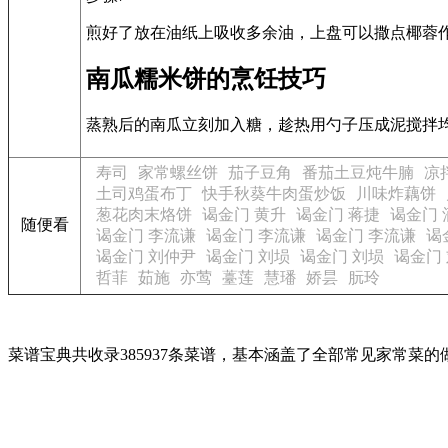
煎好了放在油纸上吸收多余油，上盘可以撒点椰蓉
南瓜糯米饼的烹饪技巧
蒸熟后的南瓜立刻加入糖，趁热用勺子压成泥搅拌
寿司
家常螺丝饼
茄子豆角
番茄土豆炖牛腩
凉
土司鸡蛋布丁
快手秋葵牛肉蛋炒饭
川味炸藕饼
葱花肉末烙饼
谒金门 黄升
谒金门 蒋捷
谒金门 
随便看
谒金门 李流谦
谒金门 李流谦
谒金门 李流谦
谒
谒金门 刘仲尹
谒金门 刘埙
谒金门 刘埙
谒金门
哲菲
茹施
亦莺
薹莲
慧璠
娇昙
朊玲
菜谱宝典共收录385937条菜谱，基本涵盖了全部常见家常菜