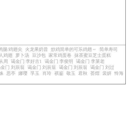
鸭腿/鸡翅尖
火龙果奶昔
炒鸡简单的可乐鸡翅～
简单寿司
人鸡翅
萝卜汤
豆沙包
家常鸡蛋卷
抹茶蜜豆芝士蛋糕
从周
谒金门 李好古1
谒金门 李俊明
谒金门 李莱老
谒金门 刘辰翁
谒金门 刘辰翁
谒金门 刘辰翁
谒金门 刘过
姝
思亭
娜璎
孚玉
肖玲
祺鉴
敬玉
君秋
荟熠
裳妍
怜海