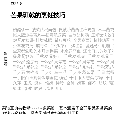
成品图
芒果班戟的烹饪技巧
奶酪饼干
菠菜法棍面包
微波炉蒸西红柿鸡蛋
木耳蒸
懒人版沙姜蒸鸡—捷赛私房菜
自制酸梅汤
玉米猪肉饺
鸡蛋麦麸饼~杜坎减肥
希腊可球
全民赛西红柿炒鸡蛋
虫草花鸡汤
腊青鱼（下酒菜）
烤红薯
蔓越莓牛轧糖
全家都爱吃的木耳凉拌菜
水汆罗菲鱼
江南口儿的辣子
随
菠萝蛋炒饭
千秋岁 元好问
千秋岁 张先
千秋岁 张元干
便
千秋岁 赵彦端
千秋岁 周紫芝
千秋岁 周紫芝
千秋岁 
看
千秋岁 晁补之
千秋岁 晁补之
千秋岁 晁端礼
千秋万岁
千人石 方惟深
千人针 马一浮
千人座 释智愚
千日 赵
千手眼白玉观音偈嘲金使 杨冠
千手眼大悲偈 宗泽
千手
久萍
玉龙
潇妹
银婧
律玲
全婵
婧蓦
俪芩
明线
璎
经建
微波
唏媛
瑶理
坵诺
菜谱宝典共收录385937条菜谱，基本涵盖了全部常见家常菜的
做法步骤解析，是家常炒菜做饭的有利工具。