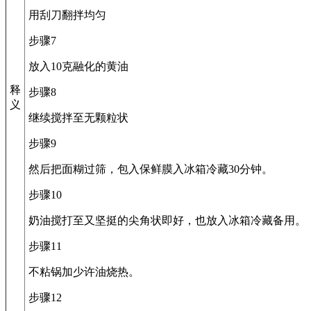
用刮刀翻拌均匀
步骤7
放入10克融化的黄油
释
步骤8
义
继续搅拌至无颗粒状
步骤9
然后把面糊过筛，包入保鲜膜入冰箱冷藏30分钟。
步骤10
奶油搅打至又坚挺的尖角状即好，也放入冰箱冷藏备用。
步骤11
不粘锅加少许油烧热。
步骤12