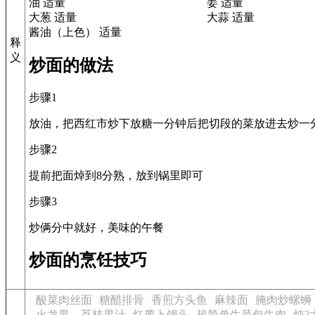
油 适量
姜 适量
大葱 适量
大蒜 适量
酱油（上色） 适量
释
义
炒面的做法
步骤1
放油，把西红市炒下放糖一分钟后把切段的菜放进去炒一
步骤2
提前把面焯到8分熟，放到锅里即可
步骤3
炒俩分中就好，美味的午餐
炒面的烹饪技巧
酸菜肉丝面
糖醋排骨
香煎方头鱼
麻辣面
腌肉炒螺蛳
火龙果，荔枝果汁
红萝卜馒头
超简单生菜包牛肉
炖?