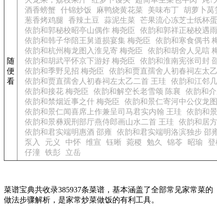
酒香螃蟹
什锦炒饭
麻鸭烧黄花菜
美味布丁
胡萝卜莴
葱香烤鸡腿
香辣土豆
蒜泥生菜
芒果流心冻芝士纸杯
依韵和郭秘校昭亭山偶作 梅尧臣
依韵和郭祥正秘校遇雨
依韵和韩子华陪王舅道损宴集 梅尧臣
依韵和寒食偶书 
依韵和杭州梅龙图入淮见寄 梅尧臣
依韵和胡舍人见唁 
随
依韵和胡武平怀京下游好 梅尧臣
依韵和淮南宪张司封 
便
依韵和季野见招 梅尧臣
依韵和贾直孺舍人初春祠左太乙
看
依韵和贾直孺舍人初春祠左太乙二首 王珪
依韵和江邻几
依韵和接花 梅尧臣
依韵和解空长老雪颂 陈襄
依韵和介
依韵和禁烟近事之什 梅尧臣
依韵和景仁寄河中公仪龙图
依韵和景仁闻喜席上作兼呈司马君实内翰 王珪
依韵和景
依韵和景彝观刑部厅燕侍郎画山水二首 王珪
依韵和居方
依韵和君实端明惠酒 邵雍
依韵和君实端明洛滨独步 邵
泵入
元义
中怀
维宣
钰晰
菀稷
勉久
锦苓
昭瑜
登
仔潼
铁彭
立岳
菜谱宝典共收录385937条菜谱，基本涵盖了全部常见家常菜的
做法步骤解析，是家常炒菜做饭的有利工具。