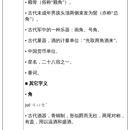
• 额骨（俗称“额角”）。
• 古代未成年男孩头顶两侧束发为髻（亦称“总
角”）。
• 古代军中的一种乐器：画角。号角。
• 古代量器，酒的计量单位：“先取两角酒来”。
• 中国货币单位。
• 星名，二十八宿之一。
• 量词。
■
其它字义
•
角
jué ㄐㄩㄝˊ
• 古代酒器，青铜制，形似爵而无柱，两尾对称，
有盖，用以温酒和盛酒。