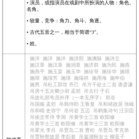
• 演员，或指演员在戏剧中所扮演的人物：角色。
名角。
• 较量，竞争：角力。角斗。角逐。
• 古代五音之一，相当于简谱“3”。
• 姓。
施洋
施洋
施洋
施洪熙
施渊脉
施浒立
施汉章
施汉章
施润章
施济群
施为民
施燕
施燕平
施玉棠
施玉华
施珍哥
施珍华
施琅
施琅
施瑔芳
施瑛
施瑞祥
施用海
施申伯
施男
吊杜工部坟 齐己
吊方干处士二首 唐彦谦
吊房十五次卿少府 孟郊
吊古行 于石
吊故礼部韦员外序（一本无序字） 郑谷
吊国殇 孟郊
吊韩侍郎 王鲁复
吊和靖故居 张嵲
吊和晴 史弥宁
吊何岩 五迈
吊鹤集诗句 汪宗臣
吊侯圭常侍 李洞
吊黄学士三首 欧阳修
吊黄学士三首 欧阳修
吊黄学士三首 欧阳修
吊霍光 李吕
吊贾岛二首 曹松
吊贾岛 李克恭
吊贾秋壑故居 李彭老
吊鉴湖秋女士 柳亚子