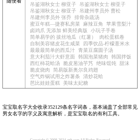
随便看
吊鉴湖秋女士 柳亚子
吊鉴湖秋女士 柳亚子
吊鉴湖秋女士 柳亚子
吊建州李员外 曹松
吊建州李员外 张乔
排骨杂蔬汤
蜜豆年糕—捷赛私房菜
麻辣豆角
苹果雪梨汁
卤鸡爪 无添加 鲜美经典版
小玩子手卷
简单易学的 拔丝地瓜（红薯）
肉松蛋糕卷
自制美容猪皮花生咸菜
四季饮品-柠檬薏米水
最最最简单的西瓜汁
青菜豆腐圆子汤
意大利茄汁大虾意面
韩国泡菜猪肉
韩国拌饭
西红柿花蛤汤
脆皮葱油芋艿
绝味馄饨
甜沫
脆皮烧肉
简易版新奥尔良鸡翅
空气炸锅试用之炸薯条
清炒花蛤
芭比娃娃蛋糕
美味太妃糖
宝宝取名字大全收录352129条名字词条，基本涵盖了全部常见
男女名字的字义及寓意解析，是宝宝取名的有利工具。