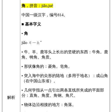
角
，拼音：jiǎo,jué
中国一级汉字，编号814。
■
基本字义
•
角
jiǎo ㄐㄧㄠˇ
• 牛、羊、鹿等头上长出的坚硬的东西：牛角。鹿
角。犄角。角质。
• 形状像角的：菱角。皂角。
• 突入海中的尖形的陆地（多用于地名）：成山角
（在中国山东省）。
• 几何学指从一点引出两条直线所夹成的平面部
分：直角。角度。角钢。角尺。
解析
• 物体边沿相接的地方：角落。