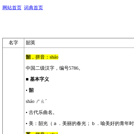
网站首页
词典首页
名字
韶英
韶
，拼音：sháo
中国二级汉字，编号5786。
■
基本字义
•
韶
sháo ㄕㄠˊ
• 古代乐曲名。
• 美：韶光（ａ．美丽的春光；ｂ．喻美好的青年