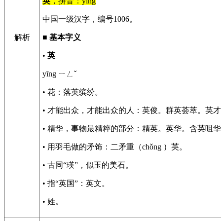
英
，拼音：yīng
中国一级汉字，编号1006。
解析
■
基本字义
•
英
yīng ㄧㄥˇ
• 花：落英缤纷。
• 才能出众，才能出众的人：英俊。群英荟萃。英
• 精华，事物最精粹的部分：精英。英华。含英咀
• 用羽毛做的矛饰：二矛重（chǒng ）英。
• 古同“瑛”，似玉的美石。
• 指“英国”：英文。
• 姓。