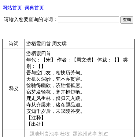
网站首页
词典首页
请输入您要查询的诗词：
诗词
游栖霞四首 周文璞
游栖霞四首
年代：【宋】 作者：【周文璞】 体裁：【】 类
别：【】
吾与空门友，相扶历芳甸。
天机久深妙，梵本亦贯穿。
徐驰得幽欣，济胜惬孤愿。
释义
宿芽发轻苞，寒卉抱短艳。
鹿走风生林，僧归云入殿。
寺从齐梁来，诸彦题品遍。
安知千岁后，未叹陵谷变。
【注释】
【出处】
题池州贵池亭 杜牧
题池州览亭 刘过