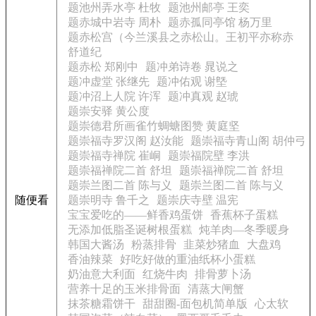
题池州弄水亭 杜牧
题池州邮亭 王奕
题赤城中岩寺 周朴
题赤孤同亭馆 杨万里
题赤松宫（今兰溪县之赤松山。王初平亦称赤
舒道纪
题赤松 郑刚中
题冲弟诗卷 晁说之
题冲虚堂 张继先
题冲佑观 谢墍
题冲沼上人院 许浑
题冲真观 赵琥
题崇安驿 黄公度
题崇德君所画雀竹蜩螗图赞 黄庭坚
题崇福寺罗汉阁 赵汝能
题崇福寺青山阁 胡仲弓
题崇福寺禅院 崔峒
题崇福院壁 李洪
题崇福禅院二首 舒坦
题崇福禅院二首 舒坦
题崇兰图二首 陈与义
题崇兰图二首 陈与义
随便看
题崇明寺 鲁千之
题崇庆寺壁 温宪
宝宝爱吃的——鲜香鸡蛋饼
香蕉杯子蛋糕
无添加低脂圣诞树根蛋糕
炖羊肉—冬季暖身
韩国大酱汤
粉蒸排骨
韭菜炒猪血
大盘鸡
香油辣菜
好吃好做的重油纸杯小蛋糕
奶油意大利面
红烧牛肉
排骨萝卜汤
营养十足的玉米排骨面
清蒸大闸蟹
抹茶糖霜饼干
甜甜圈-面包机简单版
心太软