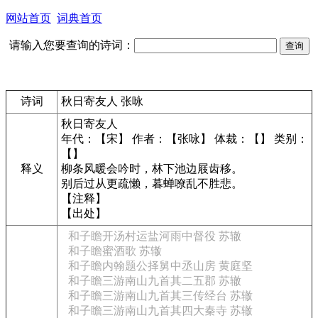
网站首页
词典首页
请输入您要查询的诗词：
诗词
秋日寄友人 张咏
秋日寄友人
年代：【宋】 作者：【张咏】 体裁：【】 类别：
【】
释义
柳条风暖会吟时，林下池边屐齿移。
别后过从更疏懒，暮蝉嘹乱不胜悲。
【注释】
【出处】
和子瞻开汤村运盐河雨中督役 苏辙
和子瞻蜜酒歌 苏辙
和子瞻内翰题公择舅中丞山房 黄庭坚
和子瞻三游南山九首其二五郡 苏辙
和子瞻三游南山九首其三传经台 苏辙
和子瞻三游南山九首其四大秦寺 苏辙