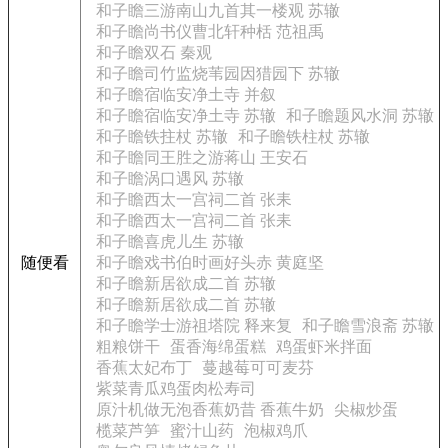
和子瞻三游南山九首其一楼观 苏辙
和子瞻尚书仪曹北轩种栝 范祖禹
和子瞻双石 秦观
和子瞻司竹监烧苇园因猎园下 苏辙
和子瞻宿临安净土寺 并叙
和子瞻宿临安净土寺 苏辙
和子瞻题风水洞 苏辙
和子瞻铁拄杖 苏辙
和子瞻铁柱杖 苏辙
和子瞻同王胜之游蒋山 王安石
和子瞻涡口遇风 苏辙
和子瞻西太一宫祠二首 张耒
和子瞻西太一宫祠二首 张耒
和子瞻喜虎儿生 苏辙
随便看
和子瞻戏书伯时画好头赤 黄庭坚
和子瞻新居欲成二首 苏辙
和子瞻新居欲成二首 苏辙
和子瞻学士游祖塔院 释来复
和子瞻雪浪斋 苏辙
粗粮饼干
蛋香海绵蛋糕
鸡蛋虾米拌面
香蕉太妃布丁
蔓越莓可可麦芬
紫菜青瓜鸡蛋肉松寿司
原汁机做无泡香蕉奶昔 香蕉牛奶
尖椒炒蛋
榄菜芦笋
蜜汁山药
泡椒鸡爪