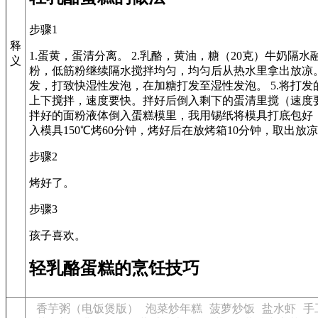
步骤1
释
1.蛋黄，蛋清分离。 2.乳酪，黄油，糖（20克）牛奶隔水
义
粉，低筋粉继续隔水搅拌均匀，均匀后从热水里拿出放凉。
发，打致快湿性发泡，在加糖打发至湿性发泡。 5.将打
上下搅拌，速度要快。拌好后倒入剩下的蛋清里搅（速度要快
拌好的面粉液体倒入蛋糕模里，我用锡纸将模具打底包好，
入模具150℃烤60分钟，烤好后在放烤箱10分钟，取出放
步骤2
烤好了。
步骤3
孩子喜欢。
轻乳酪蛋糕的烹饪技巧
香芋粥（电饭煲版）
泡菜炒年糕
菠萝炒饭
盐水虾
手