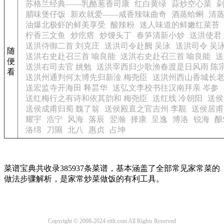
苏格兰经典——乳酪葱香司康
红白黄绿
蒜炒空心菜
腊味煲仔饭
新欢就爱——咸香辣味曲奇
酒蒸蛤蜊
清
油爆北极虾的鲜美享受
酸辣粉
迷人味道的鲜嫩红菜苔
柠香三文鱼
炒疙瘩
炒馒头丁
春笋清新小炒
送洪使君
送洪侍御二首 刘克庄
送洪司令赴阙 吴泳
送洪司令 吴
随
送洪右史赴召三首 喻良能
送洪右史赴召三首 喻良能
送
便
送洪右司去官 姚勉
送洪宰西归少歌渔春渡是日风雨 陈
看
送洪州通判何太博先归新淦 梅尧臣
送洪州西山香城长老
送宏监寺开海田 释昙华
送弘文李校书往汉南拜亲 岑参
送红梅行之有诗和依其韵和 梅尧臣
送红线 冷朝阳
送侯
送侯成甫归蜀 魏了翁
送侯殿直之官吉州 李覯
送侯居甫
耀宇
浩宁
风海
落辰
翌瀚
择康
呈逸
博洛
锐海
酿
洛绵
刀隰
北八
惠贞
占坤
菜谱宝典共收录385937条菜谱，基本涵盖了全部常见家常菜的
做法步骤解析，是家常炒菜做饭的有利工具。
Copyright © 2008-2024 ettlt.com All Rights Reserved