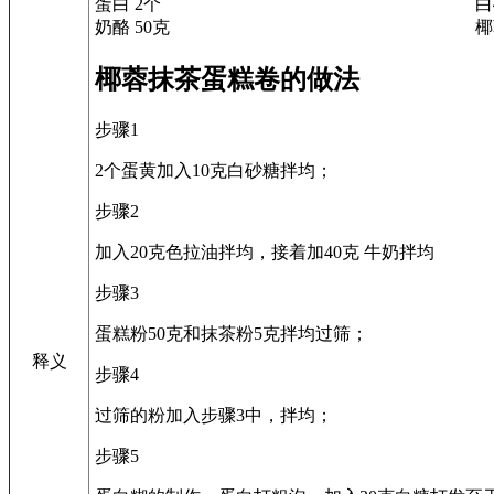
蛋白 2个
白
奶酪 50克
椰
椰蓉抹茶蛋糕卷的做法
步骤1
2个蛋黄加入10克白砂糖拌均；
步骤2
加入20克色拉油拌均，接着加40克 牛奶拌均
步骤3
蛋糕粉50克和抹茶粉5克拌均过筛；
释义
步骤4
过筛的粉加入步骤3中，拌均；
步骤5