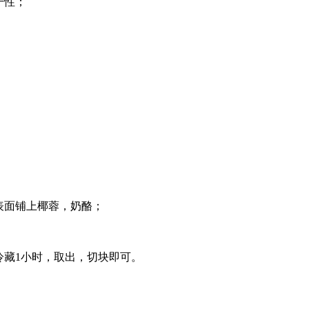
干性；
；
表面铺上椰蓉，奶酪；
冷藏1小时，取出，切块即可。