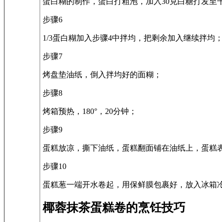
蛋白糊的制作，蛋白打粗泡，加入30克白糖打发至
步骤6
1/3蛋白糊加入步骤4中拌均，把剩余加入继续拌均
步骤7
烤盘垫油纸，倒入拌均好的面糊；
步骤8
烤箱预热，180°，20分钟；
步骤9
蛋糕放凉，撕下油纸，蛋糕翻面铺在油纸上，蛋糕
步骤10
蛋糕葱一端开水卷起，用保鲜膜包裹好，放入冰箱
椰蓉抹茶蛋糕卷的烹饪技巧