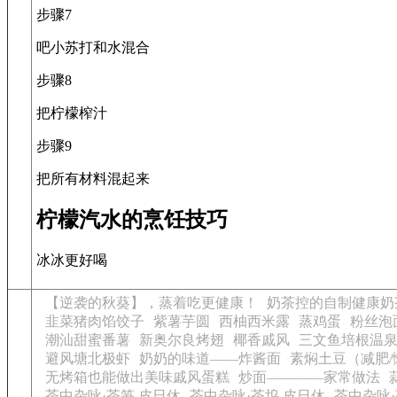
步骤7
吧小苏打和水混合
步骤8
把柠檬榨汁
步骤9
把所有材料混起来
柠檬汽水的烹饪技巧
冰冰更好喝
【逆袭的秋葵】，蒸着吃更健康！
奶茶控的自制健康奶
韭菜猪肉馅饺子
紫薯芋圆
西柚西米露
蒸鸡蛋
粉丝泡
潮汕甜蜜番薯
新奥尔良烤翅
椰香戚风
三文鱼培根温
避风塘北极虾
奶奶的味道——炸酱面
素焖土豆（减肥/
无烤箱也能做出美味戚风蛋糕
炒面————家常做法
茶中杂咏·茶笋 皮日休
茶中杂咏·茶坞 皮日休
茶中杂咏·