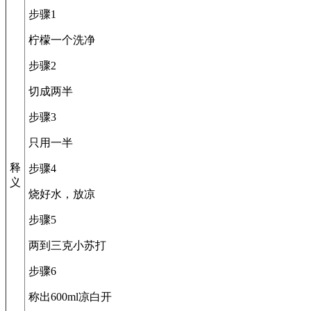
步骤1
柠檬一个洗净
步骤2
切成两半
步骤3
只用一半
释
步骤4
义
烧好水，放凉
步骤5
两到三克小苏打
步骤6
称出600ml凉白开