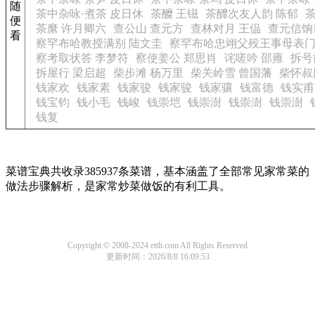
随
茶中杂咏·煮茶 皮日休
茶醾 王镃
茶釄次友人韵 陈郁
便
茶縻 许月卿六
查公山 查元方
查林对月 王偘
查元信饷
看
察罕布哈教授满别 陆文圭
察罕布哈忠翊父殁王事母表门
察考取状答 李梦符
察使姜公 郑思肖
诧嗟吟 邵雍
拆号
拆屋行 梁启超
柴步滩 杨万里
柴关岭雪 曾国藩
柴怀叔
钱家欢
钱家素
钱家骏
钱家骏
钱家骧
钱富德
钱实甫
钱宝钧
钱小毛
钱峻
钱崇垲
钱崇澍
钱崇澍
钱崇澍
钱复
菜谱宝典共收录385937条菜谱，基本涵盖了全部常见家常菜的
做法步骤解析，是家常炒菜做饭的有利工具。
Copyright © 2008-2024 ettlt.com All Rights Reserved
更新时间：2026/8/8 16:09:53