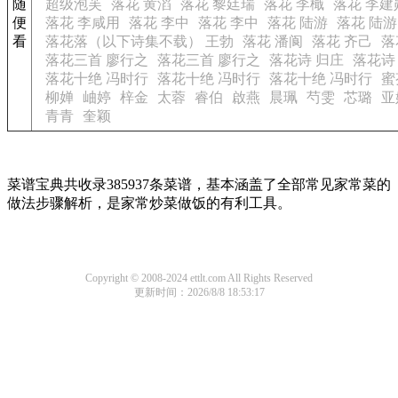
随
超级泡芙
落花 黄滔
落花 黎廷瑞
落花 李檝
落花 李建
便
落花 李咸用
落花 李中
落花 李中
落花 陆游
落花 陆游
看
落花落（以下诗集不载） 王勃
落花 潘阆
落花 齐己
落
落花三首 廖行之
落花三首 廖行之
落花诗 归庄
落花诗
落花十绝 冯时行
落花十绝 冯时行
落花十绝 冯时行
蜜
柳婵
岫婷
梓金
太蓉
睿伯
啟燕
晨珮
芍雯
芯璐
亚
青青
奎颖
菜谱宝典共收录385937条菜谱，基本涵盖了全部常见家常菜的
做法步骤解析，是家常炒菜做饭的有利工具。
Copyright © 2008-2024 ettlt.com All Rights Reserved
更新时间：2026/8/8 18:53:17