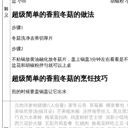
盐 小许
胡椒粉 
释
超级简单的香煎冬菇的做法
义
步骤1
冬菇洗净去蒂切厚片
步骤2
不粘锅放黄油融化放冬菇片，盖上锅盖3分钟左右看看是
盐花和胡椒粉拌匀就可以上桌
超级简单的香煎冬菇的烹饪技巧
煎的时候要盖锅盖让它出水
元肉洋参炖猪腰(5人份量)
家常云吞
草莓酱
椰浆餐包
美味疙瘩汤(猫耳朵)
芒果糯米糍
凉拌海带丝儿
黑豆黑
巧克力水果棒
梅菜蒸扣肉
鸡蛋鲜虾芝士饼
清新小馄
西兰花炒火腿
五彩丹凤套餐
红烧肉
换着花样吃土豆~