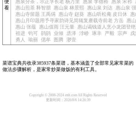
便
惠泉分茶，示正孚长老 杨万里
惠泉 李德裕
惠泉 宋祁
看
惠山煎茶 释智朋
惠山泉 林景熙
惠山泉 刘达
惠山泉 
惠山寺留题 王禹偁
惠山寺 赵葵
惠山听松庵 皮日休
惠
惠山月印题用予寻家韵诗见简辄复赓载寺前老 方岳
惠山
惠山 张蕴
惠山值雨 汪元量
惠山谒钱道人烹小龙团登绝
祖进
钧可
鹃鹃
业倾
丞泽
浡峤
琢丰
严毅
宗声
戌
勇人
瑜丽
偲牟
图腾
渺壹
菜谱宝典共收录385937条菜谱，基本涵盖了全部常见家常菜的
做法步骤解析，是家常炒菜做饭的有利工具。
Copyright © 2008-2024 ettlt.com All Rights Reserved
更新时间：2026/8/6 14:26:39