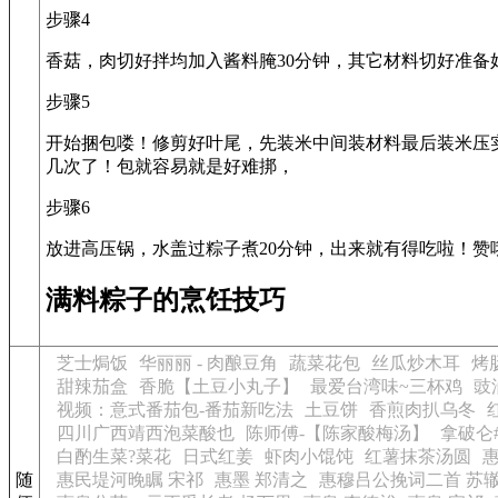
步骤4
香菇，肉切好拌均加入酱料腌30分钟，其它材料切好准备
步骤5
开始捆包喽！修剪好叶尾，先装米中间装材料最后装米压实
几次了！包就容易就是好难挷，
步骤6
放进高压锅，水盖过粽子煮20分钟，出来就有得吃啦！赞
满料粽子的烹饪技巧
芝士焗饭
华丽丽 - 肉酿豆角
蔬菜花包
丝瓜炒木耳
烤
甜辣茄盒
香脆【土豆小丸子】
最爱台湾味~三杯鸡
豉
视频：意式番茄包-番茄新吃法
土豆饼
香煎肉扒乌冬
四川广西靖西泡菜酸也
陈师傅-【陈家酸梅汤】
拿破仑
白酌生菜?菜花
日式红姜
虾肉小馄饨
红薯抹茶汤圆
随
惠民堤河晚瞩 宋祁
惠墨 郑清之
惠穆吕公挽词二首 苏