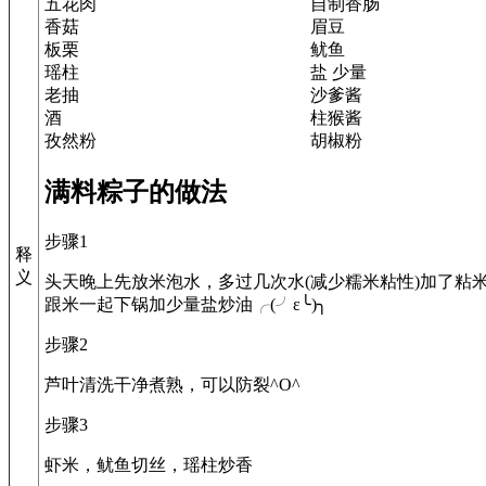
五花肉
自制香肠
香菇
眉豆
板栗
鱿鱼
瑶柱
盐 少量
老抽
沙爹酱
酒
柱猴酱
孜然粉
胡椒粉
满料粽子的做法
步骤1
释
义
头天晚上先放米泡水，多过几次水(减少糯米粘性)加了粘
跟米一起下锅加少量盐炒油╭(╯ε╰)╮
步骤2
芦叶清洗干净煮熟，可以防裂^O^
步骤3
虾米，鱿鱼切丝，瑶柱炒香