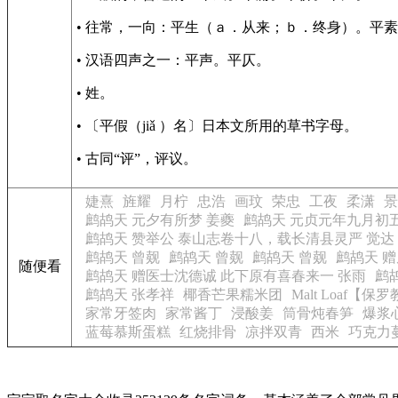
• 往常，一向：平生（ａ．从来；ｂ．终身）。平
• 汉语四声之一：平声。平仄。
• 姓。
• 〔平假（jiǎ ）名〕日本文所用的草书字母。
• 古同“评”，评议。
婕熹
旌耀
月柠
忠浩
画玟
荣忠
工夜
柔潇
景
鹧鸪天 元夕有所梦 姜夔
鹧鸪天 元贞元年九月
鹧鸪天 赞举公 泰山志卷十八，载长清县灵严 觉达
鹧鸪天 曾觌
鹧鸪天 曾觌
鹧鸪天 曾觌
鹧鸪天 赠
随便看
鹧鸪天 赠医士沈德诚 此下原有喜春来一 张雨
鹧
鹧鸪天 张孝祥
椰香芒果糯米团
Malt Loaf【保
家常牙签肉
家常酱丁
浸酸姜
筒骨炖春笋
爆浆
蓝莓慕斯蛋糕
红烧排骨
凉拌双青
西米
巧克力