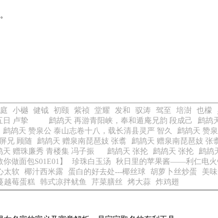
素。
庭
小樾
健钺
初颐
紫祯
堂耀
发和
驭涛
驾至
培澍
也檬
初五日 卢挚
鹧鸪天 再游青阳峡，奉和遁庵兄韵 段成己
鹧鸪
鹧鸪天 赞泉公 泰山志卷十八，载长清县灵严 智久
鹧鸪天 赞
屏兄 顾随
鹧鸪天 赠泉南琵琶妓 张翥
鹧鸪天 赠泉南琵琶妓 张
鸪天 赠珠廉秀 青楼集 冯子振
鹧鸪天 张抡
鹧鸪天 张抡
鹧鸪
罗教你做面包S01E01】
珍珠白玉汤
秋日里的苹果酱——利仁电火
心太软
椰汁西米露
蛋白的好去处---椰丝球
胡萝卜丝炒蛋
美味
蔓越莓蛋糕
韩式凉拌鱿鱼
芹菜膳丝
烤大蒜
炸鸡翅