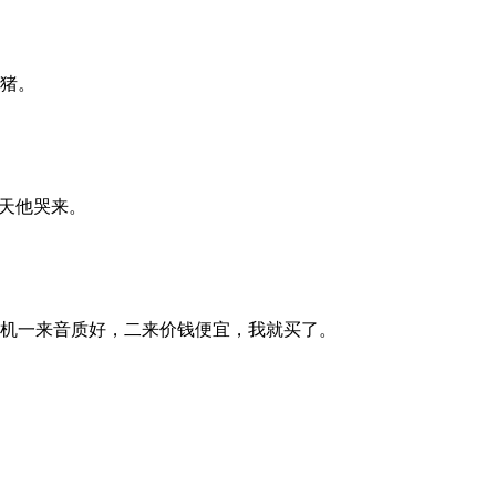
头猪。
昨天他哭来。
录机一来音质好，二来价钱便宜，我就买了。