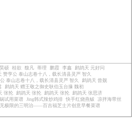
昊硕
桂欲
馥凡
蒂理
鹏霞
李鑫
鹧鸪天 元好问
天 赞亨公 泰山志卷十八，载长清县灵严 智久
泉公 泰山志卷十八，载长清县灵严 智久
鹧鸪天 曾觌
翥
鹧鸪天 赠王敬之御史耿伯玉台掾 魏初
天 张抡
鹧鸪天 张抡
鹧鸪天 张抡
鹧鸪天 张思济
锅试用菜谱
Jing韩式辣炒鸡排
快手红烧燕鲅
凉拌海带丝
无极限的三明治——百吉福芝士片创意早餐菜谱