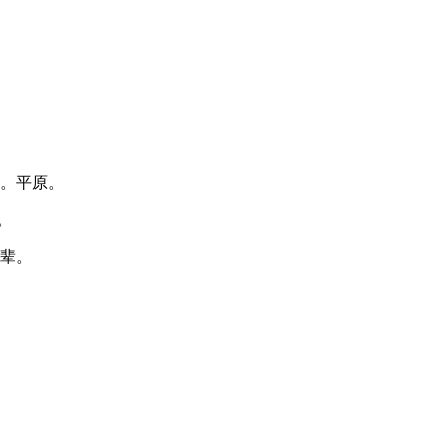
面。平原。
。
平辈。