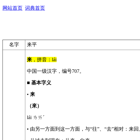
网站首页
词典首页
名字
来平
来
，拼音：lái
中国一级汉字，编号707。
■
基本字义
•
来
（來）
lái ㄌㄞˊ
• 由另一方面到这一方面，与“往”、“去”相对：