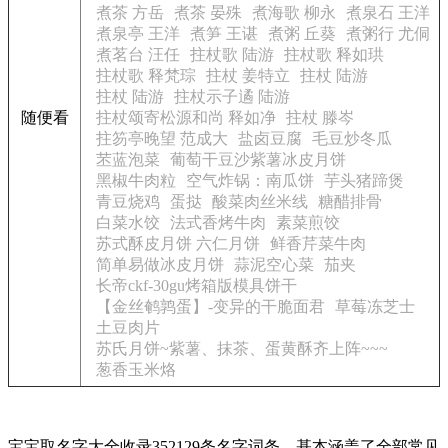
煮茶 方岳
煮茶 晏殊
煮海歌 柳永
煮泉石 王洋
煮泉亭 王洋
煮笋 王谌
煮粥 丘葵
煮粥行 尤侗
煮茗台 汪任
拄杖歌 陆游
拄杖歌 释如珙
拄杖歌 释梵琮
拄杖 姜特立
拄杖 陆游
拄杖 陆游
拄杖示子遹 陆游
随便看
拄杖颂寄松源和尚 释如净
拄杖 滕岑
拄笏亭晚望 范成大
盐卤豆腐
毛豆炒冬瓜
苤蓝泡菜
葡萄干豆沙紫薯冰皮月饼
黑椒牛肉粒
空气炸锅：南瓜饼
芋头猪蹄煲
青豆烧鸡
蛋挞
酸菜肉丝米线
糖醋排骨
白菜水饺
法式香烤牛肉
素菜煎饺
苏式酥皮月饼 六仁月饼
鲜香芹菜牛肉
简单易做冰皮月饼
蒜泥空心菜
茄夹
长帝ckf-30gu烤箱版模具饼干
【金丝鹌鹑蛋】-变异的干脆面君
草莓冻芝士
土豆肉片
苏氏月饼~紫薯、抹茶、蛋黄酥齐上阵~~~
葱香玉米烙
宝宝取名字大全收录352129条名字词条，基本涵盖了全部常见