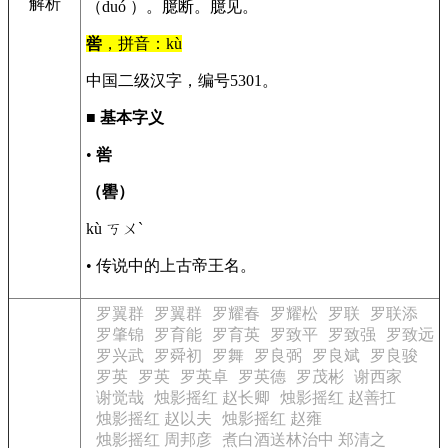
解析
（duó ）。臆断。臆见。
喾
，拼音：kù
中国二级汉字，编号5301。
■
基本字义
•
喾
（嚳）
kù ㄎㄨˋ
• 传说中的上古帝王名。
罗翼群
罗翼群
罗耀春
罗耀松
罗联
罗联添
罗肇锦
罗育能
罗育英
罗致平
罗致强
罗致远
罗兴武
罗舜初
罗舞
罗良弼
罗良斌
罗良骏
罗英
罗英
罗英卓
罗英德
罗茂彬
谢西家
谢觉哉
烛影摇红 赵长卿
烛影摇红 赵善扛
烛影摇红 赵以夫
烛影摇红 赵雍
烛影摇红 周邦彦
煮白酒送林治中 郑清之