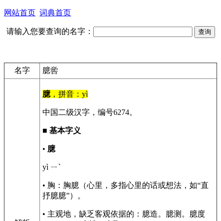
网站首页
词典首页
请输入您要查询的名字：
名字
臆喾
臆
，拼音：yì
中国二级汉字，编号6274。
■
基本字义
•
臆
yì ㄧˋ
• 胸：胸臆（心里，多指心里的话或想法，如“直
抒臆臆”）。
• 主观地，缺乏客观依据的：臆造。臆测。臆度