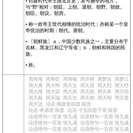
• 封建时代帝王接见官吏，发号施令的地方，
与“野”相对：朝廷。上朝。退朝。朝野。朝政。
朝臣。朝议。朝房。
• 称一姓帝王世代相继的统治时代；亦称某一个皇
帝统治的时期：朝代。唐朝。
• 〔朝鲜族〕ａ．中国少数民族之一，主要分布于
吉林、黑龙江和辽宁等省；ｂ．朝鲜和韩国的民
族。
• 姓。
周寿海
周寿臣
周寿铭
周夕林
周梦吉
周梦江
周大康
周大恂
周大文
周大昌
周大烈
周大纾
周大维
周大训
周大风
周天固
周天孝
周天明
周天栋
周天瑞
周天生
周天相
周天翔
周天贤
周天达
论语·闻政章四首 陈普
论语·孝弟章 陈普
论语·子贡问君子章 陈普
论语绝句一百首 张九成
论语绝句一百首 张九成
论语绝句一百首 张九成
论语绝句一百首 张九成
论语绝句一百首 张九成
论语绝句一百首 张九成