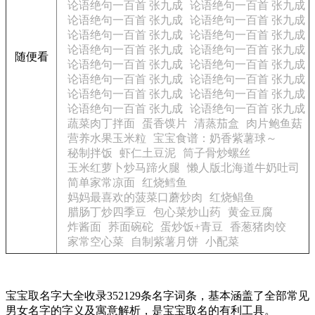
论语绝句一百首 张九成
论语绝句一百首 张九成
论语绝句一百首 张九成
论语绝句一百首 张九成
论语绝句一百首 张九成
论语绝句一百首 张九成
论语绝句一百首 张九成
论语绝句一百首 张九成
随便看
论语绝句一百首 张九成
论语绝句一百首 张九成
论语绝句一百首 张九成
论语绝句一百首 张九成
论语绝句一百首 张九成
论语绝句一百首 张九成
论语绝句一百首 张九成
论语绝句一百首 张九成
蔬菜肉丁拌面
蛋香馍片
清蒸茄盒
肉片鲍鱼菇
营养水果玉米粒
宝宝食谱：奶香紫薯球～
秘制拌饭
虾仁土豆泥
筒子骨炒螺丝
玉米红萝卜炒马蹄火腿
懒人版北海道牛奶吐司
简单家常凉面
红烧鳕鱼
妈妈最喜欢的菠菜口蘑炒肉
红烧鲳鱼
腊肠丁炒四季豆
包心菜炒山药
黄金豆腐
炸酱面
荞面碗砣
蛋炒饭+青豆
香葱猪肉饺
家常空心菜
自制紫薯月饼
小配菜
宝宝取名字大全收录352129条名字词条，基本涵盖了全部常见
男女名字的字义及寓意解析，是宝宝取名的有利工具。