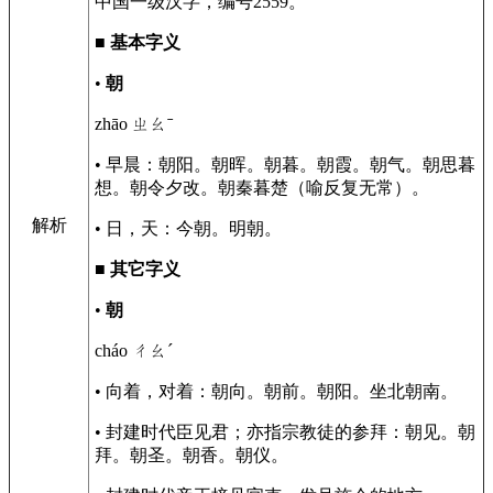
中国一级汉字，编号2559。
■
基本字义
•
朝
zhāo ㄓㄠˉ
• 早晨：朝阳。朝晖。朝暮。朝霞。朝气。朝思暮
想。朝令夕改。朝秦暮楚（喻反复无常）。
解析
• 日，天：今朝。明朝。
■
其它字义
•
朝
cháo ㄔㄠˊ
• 向着，对着：朝向。朝前。朝阳。坐北朝南。
• 封建时代臣见君；亦指宗教徒的参拜：朝见。朝
拜。朝圣。朝香。朝仪。