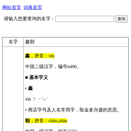
网站首页
词典首页
请输入您要查询的名字：
名字
鑫朝
鑫
，拼音：xīn
中国二级汉字，编号6490。
■
基本字义
•
鑫
xīn ㄒㄧㄣˉ
• 商店字号及人名常用字，取金多兴盛的意思。
朝
，拼音：cháo,zhāo