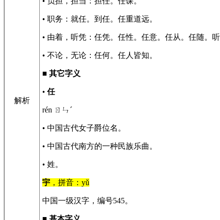
• 负担，担当：担任。任课。
• 职务：就任。到任。任重道远。
• 由着，听凭：任凭。任性。任意。任从。任随。
• 不论，无论：任何。任人皆知。
■
其它字义
•
任
解析
rén ㄖㄣˊ
• 中国古代女子爵位名。
• 中国古代南方的一种民族乐曲。
• 姓。
宇
，拼音：yǔ
中国一级汉字，编号545。
■
基本字义