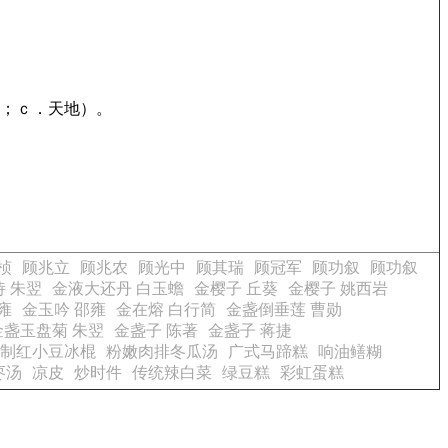
间；ｃ．天地）。
桢
顾兆立
顾兆农
顾光中
顾其瑞
顾冠军
顾功叙
顾功叙
 朱翌
金液大还丹 白玉蟾
金樱子 丘葵
金樱子 姚西岩
雍
金玉吟 邵雍
金在熔 白行简
金盏倒垂莲 曹勋
金盏玉盘菊 朱翌
金盏子 陈著
金盏子 蒋捷
制红小豆冰棍
粉嫩肉排冬瓜汤
广式马蹄糕
响油鳝糊
枣汤
凉皮
炒时件
传统辣白菜
绿豆糕
彩虹蛋糕