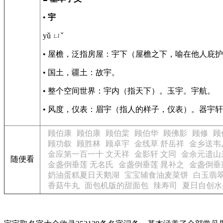
•
宇
yǔ ㄩˇ
• 屋檐，泛指房屋：宇下（屋檐之下，喻在他人庇
• 国土，疆土：故宇。
• 整个空间世界：宇内（指天下）。玉宇。宇航。
• 风度，仪表：眉宇（指人的样子，仪表）。器宇
顾伯康
顾伯康
顾伯棠
顾伯华
顾佛影
顾修
顾
顾功叙
顾胜林
顾卓宇
金线草 舒岳祥
金乡送韦
金应第一百一十 文天祥
金影轩 文同
金余元遗山
随便看
金盏倒垂莲 无名氏
金盏倒垂莲 晁补之
金盏倒垂
奶油蛋糕夏日天鹅湖
宝宝辅食油麦菜饼
白玉翡
香菇牛丸
面包机版的甜面包
辣寿司
夏日自创水