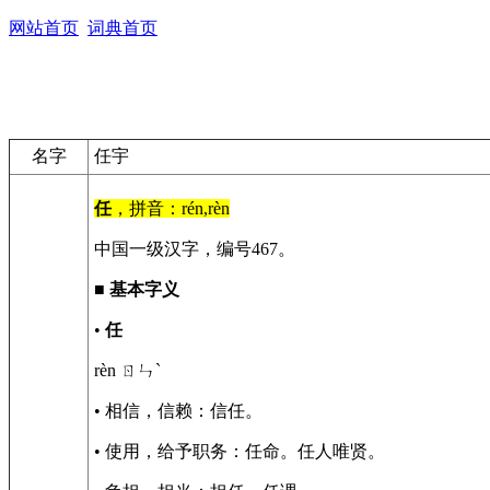
网站首页
词典首页
名字
任宇
任
，拼音：rén,rèn
中国一级汉字，编号467。
■
基本字义
•
任
rèn ㄖㄣˋ
• 相信，信赖：信任。
• 使用，给予职务：任命。任人唯贤。