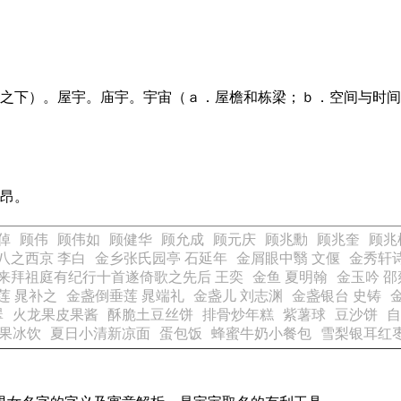
护之下）。屋宇。庙宇。宇宙（ａ．屋檐和栋梁；ｂ．空间与时
轩昂。
倬
顾伟
顾伟如
顾健华
顾允成
顾元庆
顾兆勳
顾兆奎
顾兆
八之西京 李白
金乡张氏园亭 石延年
金屑眼中翳 文偃
金秀轩诗
来拜祖庭有纪行十首遂倚歌之先后 王奕
金鱼 夏明翰
金玉吟 邵
莲 晁补之
金盏倒垂莲 晁端礼
金盏儿 刘志渊
金盏银台 史铸
翠
火龙果皮果酱
酥脆土豆丝饼
排骨炒年糕
紫薯球
豆沙饼
自
果冰饮
夏日小清新凉面
蛋包饭
蜂蜜牛奶小餐包
雪梨银耳红