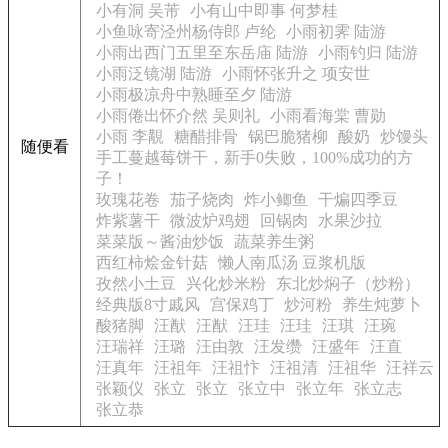
小有洞 吴芾
小有山中即事 何梦桂
小鱼咏寄泾州杨侍郎 卢纶
小雨初霁 陆游
小雨出西门五里至东岳庙 陆游
小雨钓归 陆游
小雨泛镜湖 陆游
小雨怀张升之 项安世
小雨极凉舟中熟睡至夕 陆游
小雨倦出怀介然 吴则礼
小雨看海棠 曹勋
小雨 李覯
糖醋排骨
锅巴脆猪柳
酸奶
炒馒头
随便看
手工蔓越莓饼干，新手0失败，100%成功的方
子！
玫瑰花卷
茄子烧肉
炸小鲫鱼
干煸四季豆
炸紫薯干
微波炉鸡翅
回锅肉
水果沙拉
菜菜版～酱油炒饭
蔬菜养生粥
西红柿烩金针菇
懒人南瓜汤 豆浆机版
孜然小土豆
兴化炒米粉
东北炒焖子（炒粉）
经典版8寸戚风
宫保鸡丁
炒河粉
养生炖萝卜
酸猪脚
汪猷
汪猷
汪珪
汪珪
汪琪
汪琬
汪瑞祥
汪璐
汪由敦
汪发缵
汪盛年
汪直
汪真年
汪祖年
汪祖忭
汪祖清
汪祖华
汪祥云
张颖仪
张立
张立
张立中
张立年
张立志
张立恭