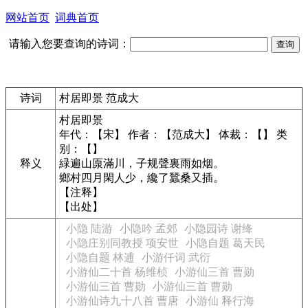
网站首页
词典首页
请输入您要查询的诗词：
诗词
村居即景 范成大
村居即景
年代：【宋】 作者：【范成大】 体裁：【】 类
别：【】
释义
緑遍山厡滿川，子规聲裏雨如烟。
鄉村四月閑人少，纔了蠶桑又插。
【注释】
【出处】
小隐 陆游
小隐吟 孟郊
小隐园诗 谢绛
小隐庄别同教授 项安世
小隐自题 葛天民
小隐自题 林逋
小游仟词 武衍
小游仙二十首 杨维桢
小游仙三首 曹勋
小游仙三首 曹勋
小游仙三首 曹勋
小游仙诗九十八首 曹唐
小游仙 释行海