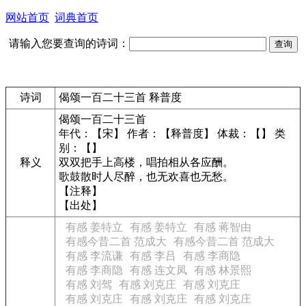
网站首页
词典首页
请输入您要查询的诗词：
诗词
偈颂一百二十三首 释普度
偈颂一百二十三首
年代：【宋】 作者：【释普度】 体裁：【】 类
别：【】
释义
双双把手上高楼，唱拍相从各应酬。
歌鼓散时人尽醉，也无欢喜也无愁。
【注释】
【出处】
有感 姜特立
有感 姜特立
有感 蒋智由
有感今昔二首 范成大
有感今昔二首 范成大
有感 李流谦
有感 李吕
有感 李商隐
有感 李商隐
有感 连文凤
有感 林景熙
有感 刘驾
有感 刘克庄
有感 刘克庄
有感 刘克庄
有感 刘克庄
有感 刘克庄