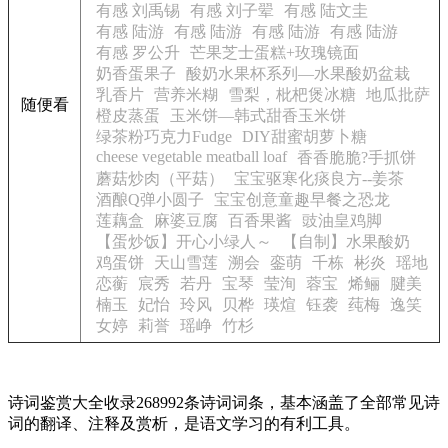
有感 刘禹锡
有感 刘子翚
有感 陆文圭
有感 陆游
有感 陆游
有感 陆游
有感 陆游
有感 罗公升
芒果芝士蛋糕+玫瑰镜面
奶香蛋果子
酸奶水果杯系列—水果酸奶盆栽
乳香片
营养米糊
雪梨，枇杷煲冰糖
地瓜批萨
随便看
橙皮蒸蛋
玉米饼—韩式甜香玉米饼
绿茶粉巧克力Fudge
DIY甜蜜胡萝卜糖
cheese vegetable meatball loaf
香香脆脆?手抓饼
蘑菇炒肉（平菇）
宝宝驱寒化痰良方--姜茶
酒酿Q弹小圆子
宝宝创意童趣早餐之恐龙
莲藕盒
麻婆豆腐
百香果酱
豉油皇鸡脚
【蛋炒饭】开心小绿人～
【自制】水果酸奶
鸡蛋饼
天山雪莲
溯会
銮萌
千栋
彬炎
瑶地
恋蘅
宸秀
若丹
宝琴
莹洵
蓉宝
烯鲡
腱美
楠玉
妃怡
玲风
贝桦
瑛煊
钰袭
莼梅
逸笑
女婷
莉誉
瑶峥
竹杉
诗词鉴赏大全收录268992条诗词词条，基本涵盖了全部常见诗
词的翻译、注释及赏析，是语文学习的有利工具。