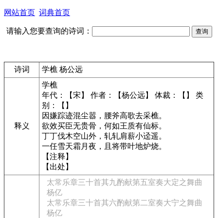
网站首页
词典首页
请输入您要查询的诗词：
诗词
学樵 杨公远
学樵
年代：【宋】 作者：【杨公远】 体裁：【】 类
别：【】
因嫌踪迹混尘嚣，腰斧高歌去采樵。
释义
欲效买臣无贵骨，何如王质有仙标。
丁丁伐木空山外，轧轧肩薪小迳遥。
一任雪天霜月夜，且将带叶地炉烧。
【注释】
【出处】
太常乐章三十首其九酌献第五室奏大定之舞曲
杨亿
太常乐章三十首其六酌献第二室奏大宁之舞曲
杨亿