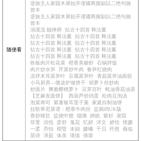
逆旅主人家园木犀始开谨辍两握副以二绝句驰
曾丰
逆旅主人家园木犀始开谨辍两握副以二绝句驰
曾丰
溺溪流 靓禅师
拈古十四首 释法薰
拈古十四首 释法薰
拈古十四首 释法薰
拈古十四首 释法薰
拈古十四首 释法薰
随便看
拈古十四首 释法薰
拈古十四首 释法薰
拈古十四首 释法薰
拈古十四首 释法薰
铁板肉片松花菜
橙香美极虾
石锅拌饭
肉片炒水笋
芹菜炒牛肉
春笋红烧肉
凉拌木耳莴笋叶
豆腐莴笋叶
香菇莴笋油面筋
小马厨房—微波炉做饼干
胡萝卜丝炒肉
炒面片
爽脆樱桃萝卜
豆芽百叶
蚝油香菇油菜
【芝麻发面饼】
西葫芦炒鸡蛋
松肉豆泡汤
泡菜寿司
紫薯银耳莲子羹
家庭自制油饼
拉歌蒂尼菜谱：橙香牛肉丝
盐焗鸡UK版
香炒猪肚
盐烧中翅
烟漪
婷皓
紫杉
泉陌
菲萱
洪悦
彦舒
鬼花
忆妍
涔文
娇恬
憬媛
一柔
乔怡
褶莹
未娟
媛曦
千贝
纤慈
薇临
苗诗
泽茹
体美
瑛缜
倩蓉