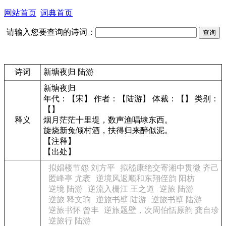
网站首页
词典首页
请输入您要查询的诗词：
诗词
新塘夜归 陆游
新塘夜归
年代：【宋】 作者：【陆游】 体裁：【】 类别：
【】
释义
烟月茫茫十里堤，数声渔唱埭东西。
旋烧新兔倾村酒，扶得归来醉似泥。
【注释】
【出处】
拟娼楼节怨 刘方平
拟嵇康绝交寄湘中贯微 齐己
匿峰亭 尤袤
逆境风返顺和东翔侄韵 阳枋
逆境 陆游
逆流入栅江 王之道
逆旅 陆游
逆旅 释文珦
逆旅书壁 陆游
逆旅书壁 陆游
逆旅书怀 曾丰
逆旅题壁，次周伯恬原韵 龚自珍
逆旅行 陆游