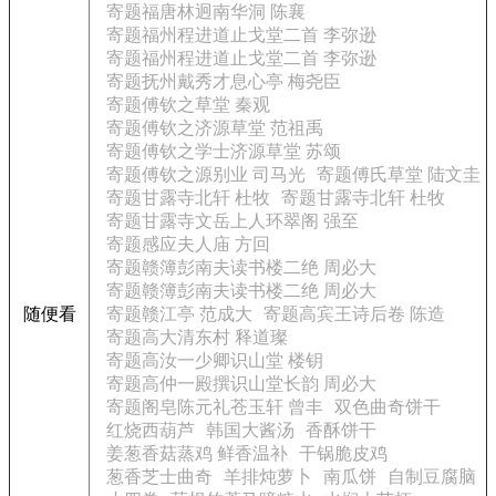
寄题福唐林迥南华洞 陈襄
寄题福州程进道止戈堂二首 李弥逊
寄题福州程进道止戈堂二首 李弥逊
寄题抚州戴秀才息心亭 梅尧臣
寄题傅钦之草堂 秦观
寄题傅钦之济源草堂 范祖禹
寄题傅钦之学士济源草堂 苏颂
寄题傅钦之源别业 司马光
寄题傅氏草堂 陆文圭
寄题甘露寺北轩 杜牧
寄题甘露寺北轩 杜牧
寄题甘露寺文岳上人环翠阁 强至
寄题感应夫人庙 方回
寄题赣簿彭南夫读书楼二绝 周必大
寄题赣簿彭南夫读书楼二绝 周必大
随便看
寄题赣江亭 范成大
寄题高宾王诗后卷 陈造
寄题高大清东村 释道璨
寄题高汝一少卿识山堂 楼钥
寄题高仲一殿撰识山堂长韵 周必大
寄题阁皂陈元礼苍玉轩 曾丰
双色曲奇饼干
红烧西葫芦
韩国大酱汤
香酥饼干
姜葱香菇蒸鸡 鲜香温补
干锅脆皮鸡
葱香芝士曲奇
羊排炖萝卜
南瓜饼
自制豆腐脑