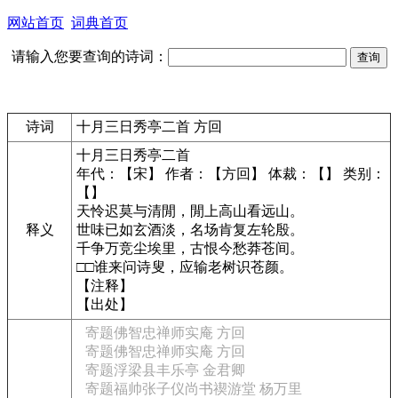
网站首页
词典首页
请输入您要查询的诗词：
诗词
十月三日秀亭二首 方回
十月三日秀亭二首
年代：【宋】 作者：【方回】 体裁：【】 类别：
【】
天怜迟莫与清閒，閒上高山看远山。
释义
世味已如玄酒淡，名场肯复左轮殷。
千争万竞尘埃里，古恨今愁莽苍间。
□□谁来问诗叟，应输老树识苍颜。
【注释】
【出处】
寄题佛智忠禅师实庵 方回
寄题佛智忠禅师实庵 方回
寄题浮梁县丰乐亭 金君卿
寄题福帅张子仪尚书禊游堂 杨万里