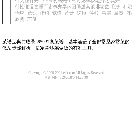
仆为虚谷先生作玉豹马先生有时见酬极笔势之 龚开
仆性懒慢喜睡而吏事亦早休因得遂其欲琳老数 毛滂
利
玙琳
茂琼
沣诩
轶槿
苻珊
殊艳
萍彰
惠裳
晨霓
姝
欣斐
芯俊
菜谱宝典共收录385937条菜谱，基本涵盖了全部常见家常菜的
做法步骤解析，是家常炒菜做饭的有利工具。
Copyright © 2008-2024 ettlt.com All Rights Reserved
更新时间：2026/8/6 14:20:30