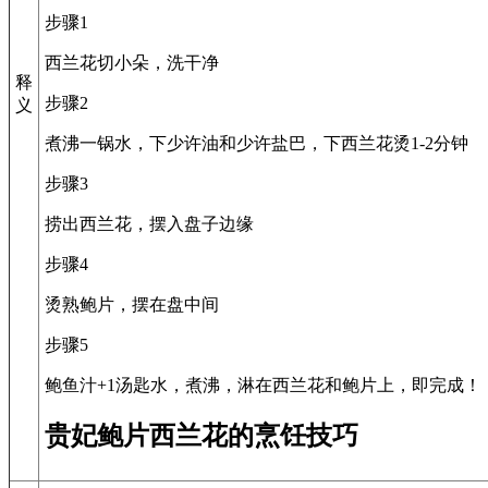
步骤1
西兰花切小朵，洗干净
释
步骤2
义
煮沸一锅水，下少许油和少许盐巴，下西兰花烫1-2分钟
步骤3
捞出西兰花，摆入盘子边缘
步骤4
烫熟鲍片，摆在盘中间
步骤5
鲍鱼汁+1汤匙水，煮沸，淋在西兰花和鲍片上，即完成！
贵妃鲍片西兰花的烹饪技巧