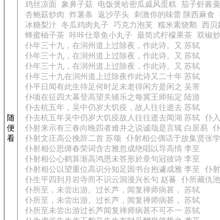
鸡丝凉面
象鼻子菇
电饭煲哈密瓜戚风蛋糕
茄子虾酱
杏鲍菇炒肉
炸薯条
返沙芋头
刺激你的味蕾 陕西麻食
冰糖梨汁
冬瓜鸡肉丸子
巧克力泡芙
糯米素烧鹅
西贝
蜂蜜柚子茶
咔咔仕章鱼小丸子
最简式柠檬果茶
双椒
仆年三十九，在润州道上过除夜，作此诗。又 苏轼
仆年三十九，在润州道上过除夜，作此诗。又 苏轼
仆年三十九，在润州道上过除夜，作此诗。又 苏轼
仆年三十九在润州道上过除夜作此诗又二十年 苏轼
仆平日闻有此生待足何时足未老得闲方是闲之 吴芾
仆顷在征四大幕登高望关辅乐之每冀王师拓定 陆游
仆去杭五年，吴中仍岁大饥疫，故人往往逝去 苏轼
随
仆去杭五年吴中仍岁大饥疫故人往往逝去闻湖 苏轼
仆入
便
仆射来示有三春向晚四者难并之说诚哉是言辄 白居易
看
仆射文庄高公挽辞二首 苏颂
仆射相公偶话于故集贤张学
仆射相公思缛春荣词含古雅忽成绝唱以导高情 李至
仆射相公心鹤算渐高鸿恩未答形於章句冠彼诗 李至
仆射相公以望重位高识分知足因书台抱遽成雅 李至
仆射
仆生平四到月岩寺而不识云洞漫兴长句 赵蕃
仆所藏仇池
仆所至，未尝出游。过长芦，闻复禅师病甚， 苏轼
仆所至，未尝出游。过长芦，闻复禅师病甚， 苏轼
仆所至未尝出游过长芦闻复禅师病甚不可不一 苏轼