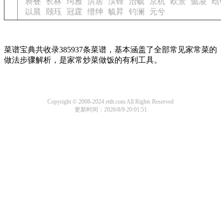
昶叠
长林
珂雅
洪居
淏铎
治毓
京杭
欧景
懿凌
晗
以晨
颐珏
冠霆
缙绅
毓昇
钓澜
元兮
菜谱宝典共收录385937条菜谱，基本涵盖了全部常见家常菜的
做法步骤解析，是家常炒菜做饭的有利工具。
Copyright © 2008-2024 ettlt.com All Rights Reserved
更新时间：2026/8/9 20:01:51