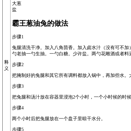
大葱
盐
霸王葱油兔的做法
步骤1
兔腿清洗干净。加入八角茴香。加入卤水汁（没有可不加
勺老抽一勺生抽。一勺白糖。少许盐。两勺花雕酒或者料酒
释
步骤2
义
把腌制好的兔腿和其它所有调料都放入锅中，再加些水。大
步骤3
把兔腿和汤汁放在容器里浸泡2个小时，一个小时候的时
步骤4
两个小时后把兔腿放在一个盘子里晾干水分。
步骤5