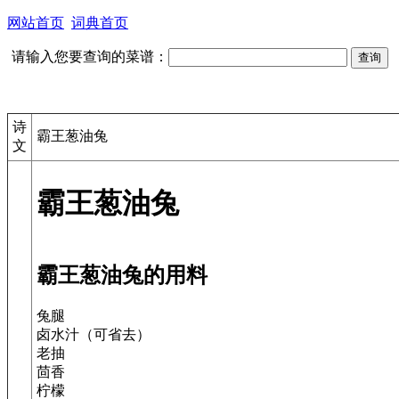
网站首页
词典首页
请输入您要查询的菜谱：
诗
霸王葱油兔
文
霸王葱油兔
霸王葱油兔的用料
兔腿
卤水汁（可省去）
老抽
茴香
柠檬