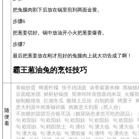
把兔腿肉割下后放在锅里煎到两面金黄。
步骤6
把葱姜切好。锅中放油开小火把葱姜爆香。
步骤7
最后把葱姜放在刚才煎好的兔腿肉上就大功告成了啊！
霸王葱油兔的烹饪技巧
青椒炒蛋
蜂蜜柠檬
快手鸡汤面
浓香紫薯米糊
黑椒猪
豆面糯米团
鲜虾砂锅煲
简单咔咔肯德基鸡米花
火腿
秘制酸辣鱼
红烧冬瓜
酸辣土豆丝
自制奶茶
烤栗子
意大利面牛肉青椒碎酱
肉酱意大利面（两人份）
随
不加糖的甜甜百合银耳汤（糖尿病患者也可吃的甜品）
便
句 欧阳鈇
句 欧阳鈇
句 欧阳鈇
句 欧阳鈇
句 欧阳鈇
看
句 欧阳鈇
句 鸥阳凯士
句 潘牥
句 潘大临
句 潘大临
句 潘大临
句 潘大临
句 潘慎修
句 潘纬
句 潘先生
句