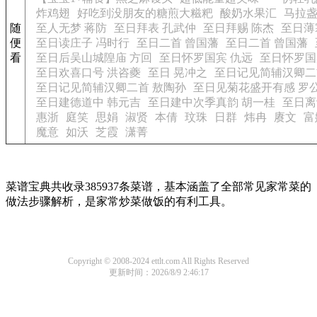
炸鸡翅
好吃到没朋友的糖煎大糍粑
酸奶水果汇
马拉
随
至人无梦 蒋防
至日拜表 孔武仲
至日拜赐 陈杰
至日薄
便
至日读庄子 冯时行
至日二首 曾国藩
至日二首 曾国藩
看
至日后吴山城隍庙 方回
至日怀罗国宾 仇远
至日怀罗国
至日欢喜口号 洪咨夔
至日 晃冲之
至日记见简辅汉卿二
至日记见简辅汉卿二首 敖陶孙
至日见菊花盛开有感 罗
至日建德道中 韩元吉
至日建中次季真韵 胡一桂
至日离
惠浙
庭笑
思娟
淑贤
本倩
玟珠
日群
炜冉
赓文
富
魔意
如沃
芝霞
潇菁
菜谱宝典共收录385937条菜谱，基本涵盖了全部常见家常菜的
做法步骤解析，是家常炒菜做饭的有利工具。
Copyright © 2008-2024 ettlt.com All Rights Reserved
更新时间：2026/8/9 2:46:17