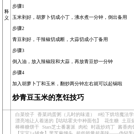
步骤1
释
玉米剥好，胡萝卜切成小丁，沸水煮一分钟，倒出备用
义
步骤2
青豆剥好，干辣椒切成断，大蒜切成小丁备用
步骤3
倒入油，放入辣椒段和大蒜，再放青豆炒一分钟
步骤4
加入胡萝卜丁和玉米，翻炒两分钟左右就可以起锅啦
炒青豆玉米的烹饪技巧
白菜饺子
香菜鸡蛋粥（儿时的味道）
#松下烘培魔法学
漂亮地让人着迷的【咕咕霍夫中种面包】
花生糖
土豆
棒棒糖饼干
Stars芝士番薯派
肉松
时蔬炒鸡丁
酱香肉
【宝宝1+辅食】黑芝麻馒头
超低能量超美味——伪轻乳