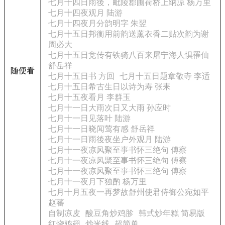
七月十四日雨後，毗陵郡圃荷桥上纳凉 杨万里
七月十四夜观月 陆游
七月十四夜月分韵明字 朱翌
七月十五日邦衡用前韵送薰衣香二贴次韵为谢
周必大
七月十五日竞传有铁骑八百来屠宁海人惧罹仙
舒岳祥
随便看
七月十五日书 方回
七月十五日题章敬寺 李适
七月十五日希古生日以诗为寿 张耒
七月十五夜看月 李群玉
七月十一日大雨次日又大雨 孙应时
七月十一日见落叶 陆游
七月十一日晓闻莺有感 舒岳祥
七月十一日雨後夜坐户外观月 陆游
七月十一夜凉风聚至事书怀三绝句 傅察
七月十一夜凉风聚至事书怀三绝句 傅察
七月十一夜凉风聚至事书怀三绝句 傅察
七月十一夜月下独酌 杨万里
七月十月五夜一再梦故舒州使君侍御公宛如平
赵蕃
自制凉皮
酸豆角炒鸡胗
韩式炒年糕 简易版
红烧鸡翅
炒米线
超简单