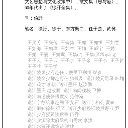
文艺思想与文化政策中》，散文集《思与感》。
60年代出了《徐訏全集》。
号：伯訏
笔名：徐訏、徐于、东方既白、任子楚、贰鬓
王奕芳
王奭传
王奋扬
王如
王如恒
王如意
王如海
王如璋
王如生
王姮
王威宁
王娉
王娟
王婆
王娇鸾
王嫱(2)
王嫱(音墙qiáng)
王子云
王子云
王子余
王子余
王子余
王子哲
王子壮
王子学
送江陵泉少府赴任，便呈卫荆州 岑参
送江陵全少卿赴府任 独孤及
送江陵元司录 韩翃
送江茂才 李覯
送江墨庄 赵汝腾
送江墨庄 赵汝腾
送江南闻秘校 卫博
送江南运使张傅度支 范仲淹
送江宁彭给事赴阙 王安石
送江宁相公 夏竦
送江卿知徐州 强至
送江少府授延陵后寄 伍乔
送江少府授延陵后寄 伍乔
送江叔源除太府丞柯山需次 李洪
送江水曹还远馆诗 谢朓