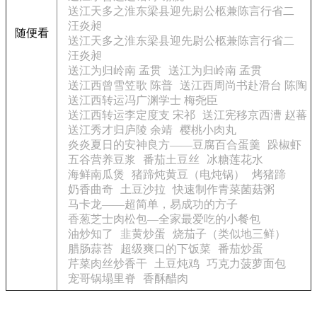
送江天多之淮东梁县迎先尉公柩兼陈言行省二
汪炎昶
随便看
送江天多之淮东梁县迎先尉公柩兼陈言行省二
汪炎昶
送江为归岭南 孟贯
送江为归岭南 孟贯
送江西曾雪笠歌 陈普
送江西周尚书赴滑台 陈陶
送江西转运冯广渊学士 梅尧臣
送江西转运李定度支 宋祁
送江宪移京西漕 赵蕃
送江秀才归庐陵 余靖
樱桃小肉丸
炎炎夏日的安神良方——豆腐百合蛋羹
跺椒虾
五谷营养豆浆
番茄土豆丝
冰糖莲花水
海鲜南瓜煲
猪蹄炖黄豆（电炖锅）
烤猪蹄
奶香曲奇
土豆沙拉
快速制作青菜菌菇粥
马卡龙——超简单，易成功的方子
香葱芝士肉松包—全家最爱吃的小餐包
油炒知了
韭黄炒蛋
烧茄子（类似地三鲜）
腊肠蒜苔
超级爽口的下饭菜
番茄炒蛋
芹菜肉丝炒香干
土豆炖鸡
巧克力菠萝面包
宠哥锅塌里脊
香酥醋肉