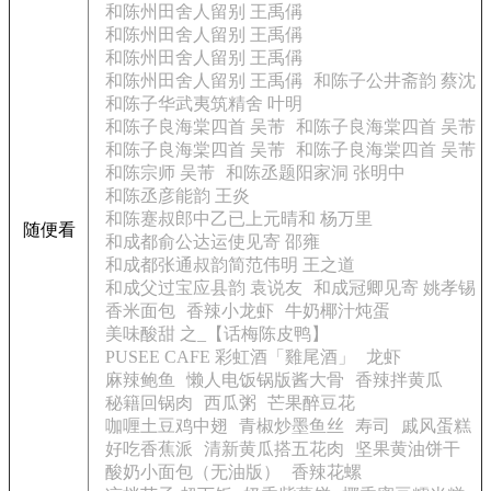
和陈州田舍人留别 王禹偁
和陈州田舍人留别 王禹偁
和陈州田舍人留别 王禹偁
和陈州田舍人留别 王禹偁
和陈子公井斋韵 蔡沈
和陈子华武夷筑精舍 叶明
和陈子良海棠四首 吴芾
和陈子良海棠四首 吴芾
和陈子良海棠四首 吴芾
和陈子良海棠四首 吴芾
和陈宗师 吴芾
和陈丞题阳家洞 张明中
和陈丞彦能韵 王炎
和陈蹇叔郎中乙已上元晴和 杨万里
随便看
和成都俞公达运使见寄 邵雍
和成都张通叔韵简范伟明 王之道
和成父过宝应县韵 袁说友
和成冠卿见寄 姚孝锡
香米面包
香辣小龙虾
牛奶椰汁炖蛋
美味酸甜 之_【话梅陈皮鸭】
PUSEE CAFE 彩虹酒「雞尾酒」
龙虾
麻辣鲍鱼
懒人电饭锅版酱大骨
香辣拌黄瓜
秘籍回锅肉
西瓜粥
芒果醉豆花
咖喱土豆鸡中翅
青椒炒墨鱼丝
寿司
戚风蛋糕
好吃香蕉派
清新黄瓜搭五花肉
坚果黄油饼干
酸奶小面包（无油版）
香辣花螺