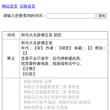
网站首页
词典首页
请输入您要查询的诗词：
诗词
和马大夫辟佛五首 胡宏
和马大夫辟佛五首
年代：【宋】 作者：【胡宏】 体裁：【】 类别：
【】
释义
贪真不去只谈空，近代禅林盛此风。
忧世最怜秦地老，指迷端有洽中公。
【注释】
【出处】
和陈泽民韵 吴芾
和陈正言谠题尊贤堂二首 谭景先
和陈正言谠题尊贤堂二首 谭景先
和陈正已九日公安道中韵 项安世
和陈中行校书 陈宓
和陈仲石韵 陈傅良
和陈州田舍人留别 王禹偁