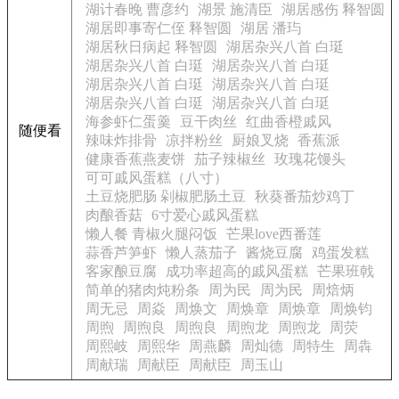
湖计春晚 曹彦约
湖景 施清臣
湖居感伤 释智圆
湖居即事寄仁侄 释智圆
湖居 潘玙
湖居秋日病起 释智圆
湖居杂兴八首 白珽
湖居杂兴八首 白珽
湖居杂兴八首 白珽
湖居杂兴八首 白珽
湖居杂兴八首 白珽
湖居杂兴八首 白珽
湖居杂兴八首 白珽
海参虾仁蛋羹
豆干肉丝
红曲香橙戚风
随便看
辣味炸排骨
凉拌粉丝
厨娘叉烧
香蕉派
健康香蕉燕麦饼
茄子辣椒丝
玫瑰花馒头
可可戚风蛋糕（八寸）
土豆烧肥肠 剁椒肥肠土豆
秋葵番茄炒鸡丁
肉酿香菇
6寸爱心戚风蛋糕
懒人餐 青椒火腿闷饭
芒果love西番莲
蒜香芦笋虾
懒人蒸茄子
酱烧豆腐
鸡蛋发糕
客家酿豆腐
成功率超高的戚风蛋糕
芒果班戟
简单的猪肉炖粉条
周为民
周为民
周焙炳
周无忌
周焱
周焕文
周焕章
周焕章
周焕钧
周煦
周煦良
周煦良
周煦龙
周煦龙
周荧
周熙岐
周熙华
周燕麟
周灿德
周特生
周犇
周献瑞
周献臣
周献臣
周玉山