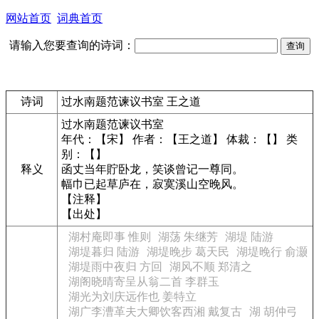
网站首页
词典首页
请输入您要查询的诗词：
诗词
过水南题范谏议书室 王之道
过水南题范谏议书室
年代：【宋】 作者：【王之道】 体裁：【】 类
别：【】
释义
函丈当年貯卧龙，笑谈曾记一尊同。
幅巾已起草庐在，寂寞溪山空晚风。
【注释】
【出处】
湖村庵即事 惟则
湖荡 朱继芳
湖堤 陆游
湖堤暮归 陆游
湖堤晚步 葛天民
湖堤晚行 俞灏
湖堤雨中夜归 方回
湖风不顺 郑清之
湖阁晓晴寄呈从翁二首 李群玉
湖光为刘庆远作也 姜特立
湖广李漕革夫大卿饮客西湘 戴复古
湖 胡仲弓