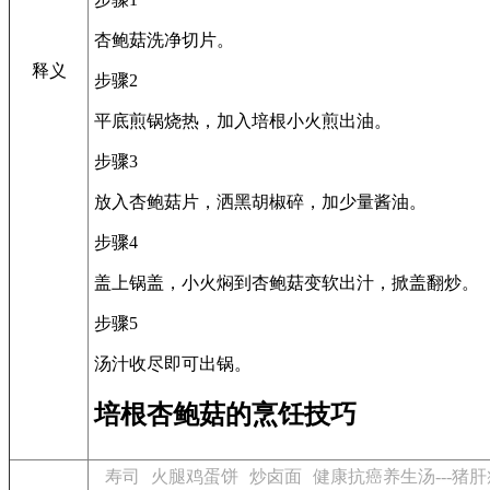
杏鲍菇洗净切片。
释义
步骤2
平底煎锅烧热，加入培根小火煎出油。
步骤3
放入杏鲍菇片，洒黑胡椒碎，加少量酱油。
步骤4
盖上锅盖，小火焖到杏鲍菇变软出汁，掀盖翻炒。
步骤5
汤汁收尽即可出锅。
培根杏鲍菇的烹饪技巧
寿司
火腿鸡蛋饼
炒卤面
健康抗癌养生汤---猪