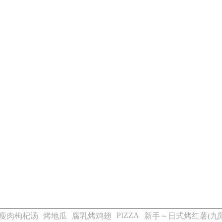
PIZZA
肝瘦肉枸杞汤
烤地瓜
腐乳烤鸡翅
新手～日式烤红薯(九