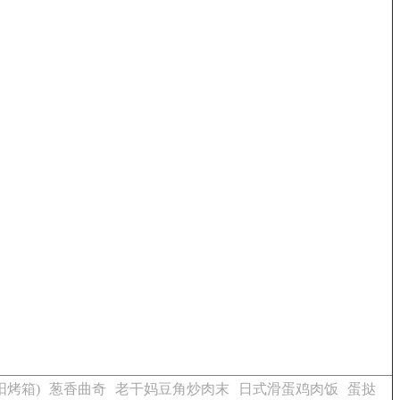
阳烤箱)
葱香曲奇
老干妈豆角炒肉末
日式滑蛋鸡肉饭
蛋挞