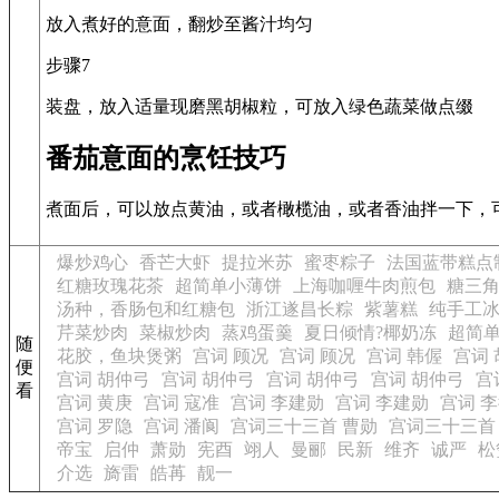
放入煮好的意面，翻炒至酱汁均匀
步骤7
装盘，放入适量现磨黑胡椒粒，可放入绿色蔬菜做点缀
番茄意面的烹饪技巧
煮面后，可以放点黄油，或者橄榄油，或者香油拌一下，
爆炒鸡心
香芒大虾
提拉米苏
蜜枣粽子
法国蓝带糕点
红糖玫瑰花茶
超简单小薄饼
上海咖喱牛肉煎包
糖三
汤种，香肠包和红糖包
浙江遂昌长粽
紫薯糕
纯手工
芹菜炒肉
菜椒炒肉
蒸鸡蛋羹
夏日倾情?椰奶冻
超简
随
花胶，鱼块煲粥
宫词 顾况
宫词 顾况
宫词 韩偓
宫词
便
宫词 胡仲弓
宫词 胡仲弓
宫词 胡仲弓
宫词 胡仲弓
宫
看
宫词 黄庚
宫词 寇准
宫词 李建勋
宫词 李建勋
宫词 
宫词 罗隐
宫词 潘阆
宫词三十三首 曹勋
宫词三十三首
帝宝
启仲
萧勋
宪酉
翊人
曼郦
民新
维齐
诚严
松
介选
旖雷
皓苒
靓一