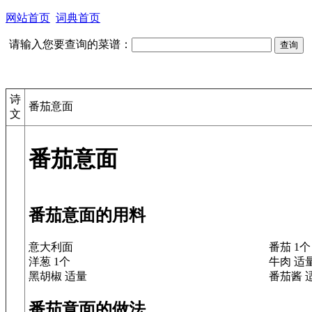
网站首页
词典首页
请输入您要查询的菜谱：
诗
番茄意面
文
番茄意面
番茄意面的用料
意大利面
番茄 1个
洋葱 1个
牛肉 适
黑胡椒 适量
番茄酱 
番茄意面的做法