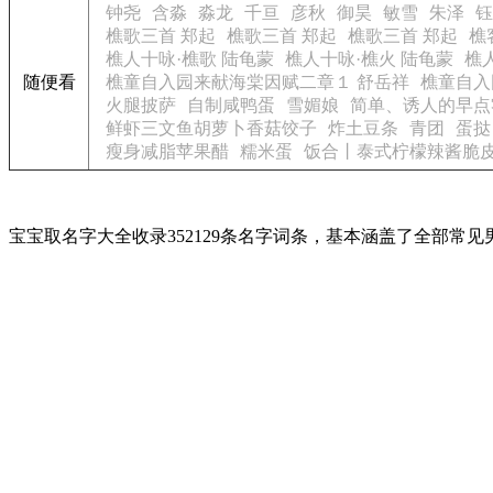
钟尧
含淼
淼龙
千亘
彦秋
御昊
敏雪
朱泽
钰
樵歌三首 郑起
樵歌三首 郑起
樵歌三首 郑起
樵
樵人十咏·樵歌 陆龟蒙
樵人十咏·樵火 陆龟蒙
樵
随便看
樵童自入园来献海棠因赋二章１ 舒岳祥
樵童自入
火腿披萨
自制咸鸭蛋
雪媚娘
简单、诱人的早点
鲜虾三文鱼胡萝卜香菇饺子
炸土豆条
青团
蛋挞
瘦身减脂苹果醋
糯米蛋
饭合丨泰式柠檬辣酱脆
宝宝取名字大全收录352129条名字词条，基本涵盖了全部常