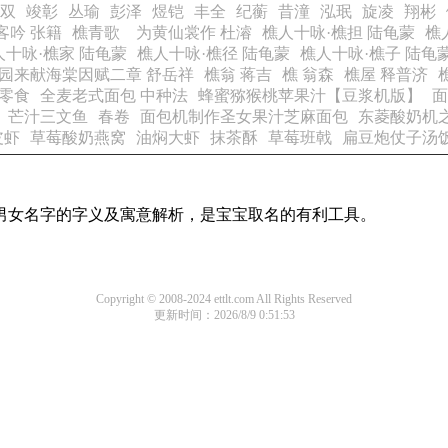
双
竣彰
丛瑜
彭泽
煜铠
丰全
纪蘅
昔潼
泓珉
旋凌
翔彬
客吟 张籍
樵青歌 为黄仙裳作 杜濬
樵人十咏·樵担 陆龟蒙
樵
人十咏·樵家 陆龟蒙
樵人十咏·樵径 陆龟蒙
樵人十咏·樵子 陆龟
园来献海棠因赋二章 舒岳祥
樵翁 蒋吉
樵 翁森
樵屋 释普济
零食
全麦老式面包 中种法
蜂蜜猕猴桃苹果汁【豆浆机版】
面
芒汁三文鱼
春卷
面包机制作圣女果汁芝麻面包
东菱酸奶机
皮虾
草莓酸奶燕窝
油焖大虾
抹茶酥
草莓班戟
扁豆炮仗子汤
见男女名字的字义及寓意解析，是宝宝取名的有利工具。
Copyright © 2008-2024 ettlt.com All Rights Reserved
更新时间：2026/8/9 0:51:53