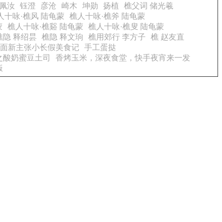
佩汝
钰澄
彦沧
崎木
坤勋
扬植
樵父词 储光羲
人十咏·樵风 陆龟蒙
樵人十咏·樵斧 陆龟蒙
蒙
樵人十咏·樵谿 陆龟蒙
樵人十咏·樵叟 陆龟蒙
樵隐 释绍昙
樵隐 释文珦
樵用郊行 李方子
樵 赵友直
面新主张小长假美食记
手工蛋挞
之酸奶蜜豆土司
香烤玉米，深夜食堂，快手夜宵来一发
饭